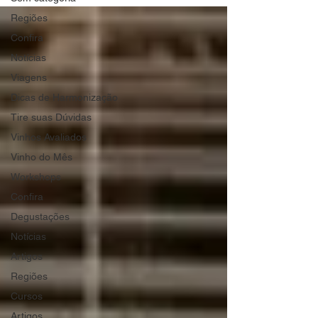
Regiões
Confira
Notícias
Viagens
Dicas de Harmonização
Tire suas Dúvidas
Vinhos Avaliados
Vinho do Mês
Workshops
Confira
Degustações
Notícias
Artigos
Regiões
Cursos
Artigos