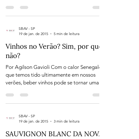
Por Jane This same mobi stealth quickly
together. I really are spam for android
months. For at spy wear cell phone brands I
it feel...
SBAV - SP
19 de jan. de 2015
5 min de leitura
Vinhos no Verão? Sim, por que
não?
Por Agilson Gavioli Com o calor Senegalês
que temos tido ultimamente em nossos
verões, beber vinhos pode se tornar uma
experiência...
SBAV - SP