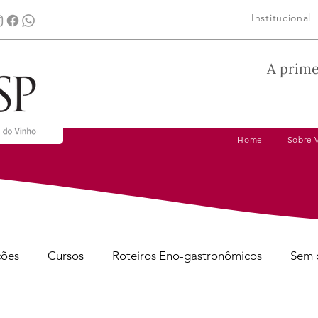
Institucional
A prime
Home
Sobre 
ções
Cursos
Roteiros Eno-gastronômicos
Sem 
gens
Dicas de Harmonização
Tire suas Dúvidas