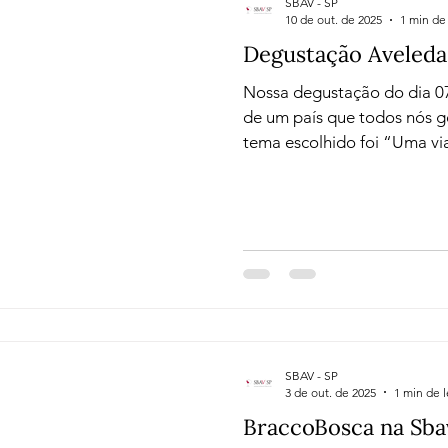
SBAV - SP
10 de out. de 2025
1 min de 
Degustação Aveleda
Nossa degustação do dia 07
de um país que todos nós go
tema escolhido foi “Uma v
Douro”. Descobrimos a leve
Verdes numa degustação q
surpreendeu cada taça. Receberemos Andreia
Vilaronga , Sommelière da 
apresentou os vinhos da Vinícola Av
Manoel Pedro Guedes deu in
Aveleda, cujo primeir
SBAV - SP
3 de out. de 2025
1 min de l
BraccoBosca na Sb