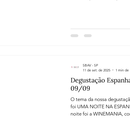
e formas de produção que tornam o vinho francês um
verdadeiro patrimônio cultural. O foco foi as dif
entre varietais e assemblag
icônicas como Provence, C
Borgonha, Alsácia, Loire e Languedoc
sua alma, clima e tradição. Quem nos guiou por essa
viagem
SBAV - SP
11 de set. de 2025
1 min de 
Degustação Espanha
09/09
O tema da nossa degustação 
foi UMA NOITE NA ESPANHA. A nossa parce
noite foi a WINEMANIA, c
Franco. Desta vez nosso foco foi a Tempranillo , uva
emblemática da Espanha, em