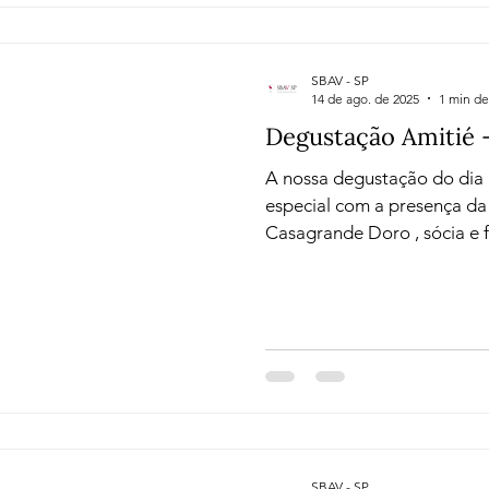
com
SBAV - SP
14 de ago. de 2025
1 min de
Degustação Amitié 
A nossa degustação do dia 
especial com a presença da enól
Casagrande Doro , sócia e funda
vinícola brasileira reconhe
espumantes e vinhos. Fundada em 2018, a Amitié é um
pojeto de empreendedorism
uma marca sofisticada e in
exclusiva de vinhos e esp
premiados, com mais de 30 
frescor e a alegria dos vinh
SBAV - SP