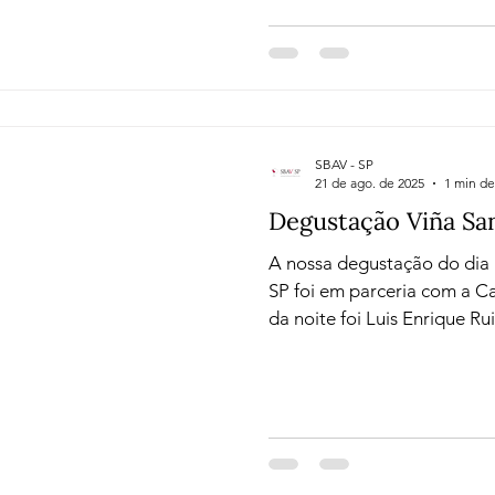
que mostram sua versatilida
selecionados que passearam
espanholas, além de uma su
branco de Verdejo , para in
leveza e frescor.
SBAV - SP
21 de ago. de 2025
1 min de
Degustação Viña Sa
A nossa degustação do dia 1
SP foi em parceria com a C
da noite foi Luis Enrique Ru
Santa Ema, que esteve no B
sobre a história, terroir e s
Descobrimos a diversidade 
vinícola chilena fundada em
Maipo Alto, Medio e Costa 
pelo rio Maipo e guiados 