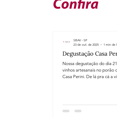
Confira
Vinho do Mês
Workshops
Artigos
Sobre Vinhos e V
SBAV - SP
23 de out. de 2025
1 min de l
Degustação Casa Per
Nossa degustação do dia 21 
vinhos artesanais no porão d
Casa Perini. De lá pra cá a viníco
pouco sobre a evolução da 
Rogério Salazar, que al