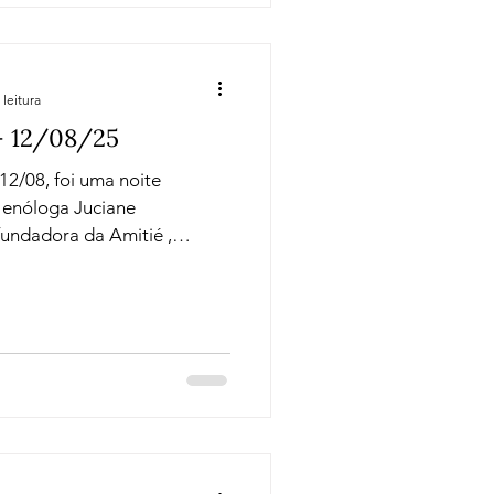
 leitura
- 12/08/25
12/08, foi uma noite
oga Juciane
dora da Amitié ,
cida pela qualidade de seus
o feminino que resultou
ovadora com uma linha
umantes premium, modernos e
rótulos que celebram o
os br