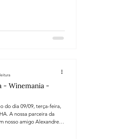
erenças
es , passando por regiões
ôtes du Rhône, Bordeaux,
 — cada uma com
leitura
 - Winemania -
do dia 09/09, terça-feira,
ira da
om nosso amigo Alexandre
 versões varietais e cortes