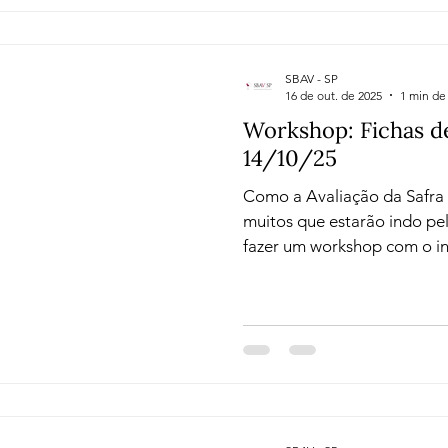
SBAV - SP
16 de out. de 2025
1 min de 
Workshop: Fichas d
14/10/25
Como a Avaliação da Safra 
muitos que estarão indo pel
fazer um workshop com o in
feita a ficha de avaliação d
curso foi para todos, esse foi 
workshop, além do simples 
de degustação, aprendemos
percepções, descobrimos c
pessoais em palavras, além
momento leve de so