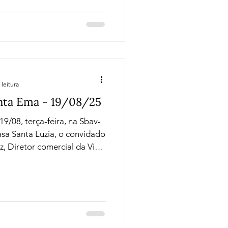
de e caráter. Rótulos
 por algumas vinícolas
rpresa refrescante: um
iciar o nosso encontro com
 leitura
nta Ema - 19/08/25
9/08, terça-feira, na Sbav-
asa Santa Luzia, o convidado
iz, Diretor comercial da Viña
rasil e nos contou um pouco
obre seus vinhos.
dos vinhos da Santa Ema,
 1956, com rótulos de
— terroirs únicos banhados
por um compromisso pioneiro