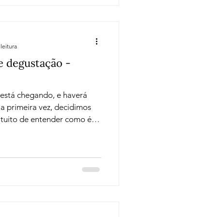
leitura
e degustação -
está chegando, e haverá
a primeira vez, decidimos
tuito de entender como é
e um vinho. Mas, claro, que o
só um pretexto. Neste
ato de preencher uma ficha
 como organizar nossas
omo traduzir impressões
 de compartilhar um