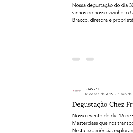
Nossa degustação do dia 3
vinhos do nosso vizinho: o
Bracco, diretora e proprietá
fez a apresentação de seus
como nos contou um pouco so
da vinícola. A Vinícola BraccoBosca foi fundada em
2005, mas seus vinhedos pe
gerações. Originária do Piem
mudou-se para o Uruguai e 
Atlá
SBAV - SP
18 de set. de 2025
1 min de 
Degustação Chez Fr
Nosso evento do dia 16 de
Masterclass que nos transpo
Nesta experiência, exploram