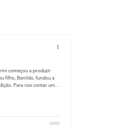
Regiões
Cursos
rini começou a produzir
u filho, Benildo, fundou a
ontar um
cando no mercado, recebemos