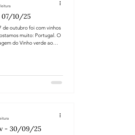
leitura
 07/10/25
 de outubro foi com vinhos
stamos muito: Portugal. O
iagem do Vinho verde ao
za e a tradição dos Vinhos
ue quebrou paradigmas e
TodoVino , para nos
eleda. Há 150 anos,
ício à história da Quinta da
eitura
av - 30/09/25