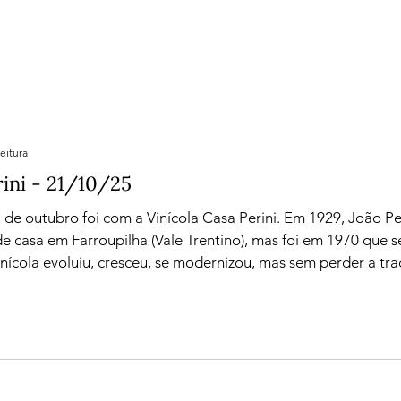
Confira
Degustações
Notícias
Artigos
iagens
eitura
ini - 21/10/25
de outubro foi com a Vinícola Casa Perini. Em 1929, João Pe
e casa em Farroupilha (Vale Trentino), mas foi em 1970 que se
la evoluiu, cresceu, se modernizou, mas sem perder a tradição. Para nos c
Casa Perini e as novidades que a vinícola sempre está colo