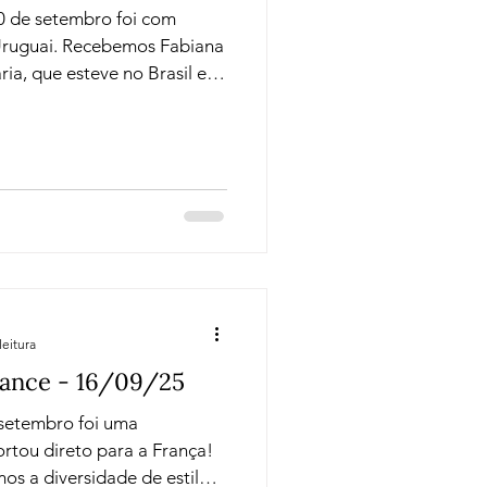
0 de setembro foi com
 Uruguai. Recebemos Fabiana
ria, que esteve no Brasil e
 vinhos para a Sbav-SP, bem
bre a história e o terroir
rtencem à família há cinco
onte, Itália, a família
se estabeleceu na região de
leitura
ance - 16/09/25
 setembro foi uma
rtou direto para a França!
os a diversidade de estilos