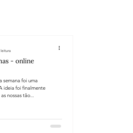
Regiões
Cursos
leitura
as - online
ta semana foi uma
ideia foi finalmente
as nossas tão...