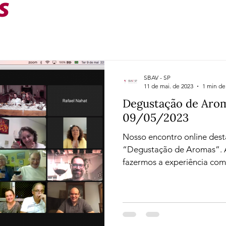
s
Confira
Degustações
Notícias
Artigos
iagens
SBAV - SP
11 de mai. de 2023
1 min de 
Degustação de Arom
09/05/2023
Nosso encontro online des
“Degustação de Aromas”. A 
fazermos a experiência com 