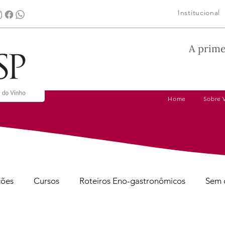
Institucional
A prime
Home
Sobre 
ções
Cursos
Roteiros Eno-gastronômicos
Sem 
gens
Dicas de Harmonização
Tire suas Dúvidas