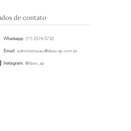
ados de contato
Whatsapp
: (11) 2574-5732
Email
:
administracao@sbav-sp.com.br
Instagram
:
@sbav_sp