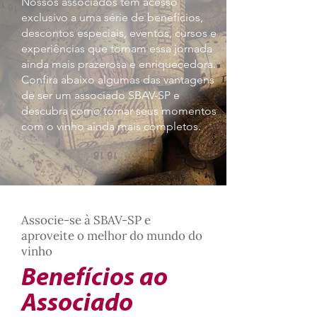
Nossos associados têm acesso
exclusivo a uma série de benefícios,
descontos especiais, eventos, cursos e
experiências que tornam essa jornada
ainda mais prazerosa e enriquecedora.
Confira abaixo algumas das vantagens
de ser um associado SBAV-SP e
descubra como tornar seus momentos
com o vinho ainda mais completos.
Associe-se à SBAV-SP e
aproveite o melhor do mundo do
vinho
Benefícios ao
Associado