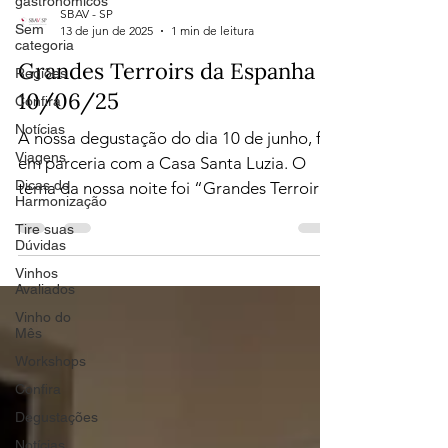
gastronômicos
SBAV - SP
Sem
13 de jun de 2025
1 min de leitura
categoria
Grandes Terroirs da Espanha -
Regiões
10/06/25
Confira
Notícias
A nossa degustação do dia 10 de junho, foi
Viagens
em parceria com a Casa Santa Luzia. O
Dicas de
tema da nossa noite foi “Grandes Terroirs
Harmonização
da Espanha”....
Tire suas
Dúvidas
Vinhos
Avaliados
Vinho do
Mês
Workshops
Confira
Degustações
Notícias