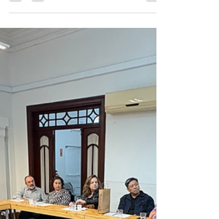
Degustação Todovino -
Clássicos da Espanha
No nosso encontro do dia 29/04, terça-
feira, recebemos o pessoal da Todovino,
importadora que traz vinhos de mais de 15
países para o...