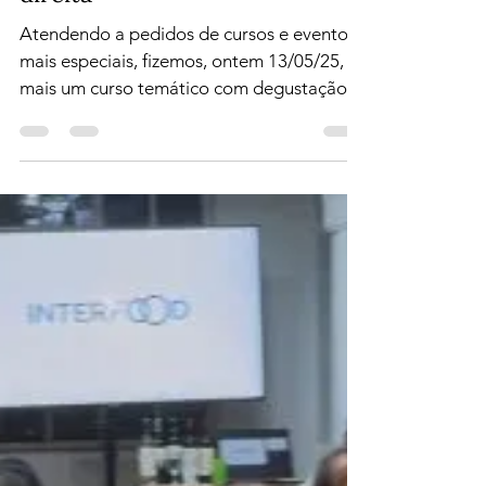
SBAV - SP
14 de mai de 2025
1 min de leitura
Curso temático - Bordeaux:
margem esquerda x margem
direita
Atendendo a pedidos de cursos e eventos
mais especiais, fizemos, ontem 13/05/25,
mais um curso temático com degustação.
O tema escolhido...