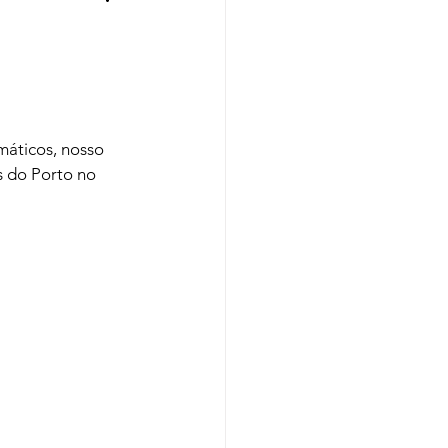
Regiões
Cursos
áticos, nosso 
s do Porto no 