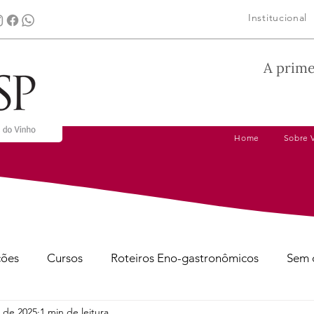
Institucional
A prime
Home
Sobre 
ções
Cursos
Roteiros Eno-gastronômicos
Sem 
. de 2025
1 min de leitura
gens
Dicas de Harmonização
Tire suas Dúvidas