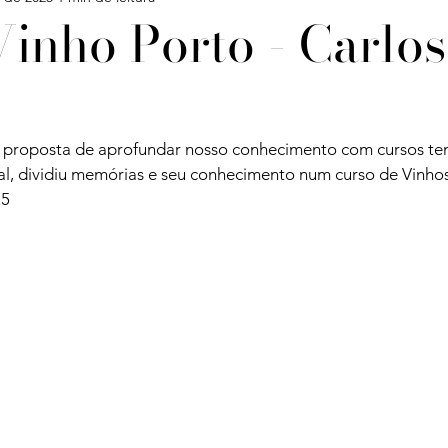
inho Porto - Carlos
Confira
Degustações
Notícias
Artigos
 proposta de aprofundar nosso conhecimento com cursos tem
iagens
al, dividiu memórias e seu conhecimento num curso de Vinho
5
