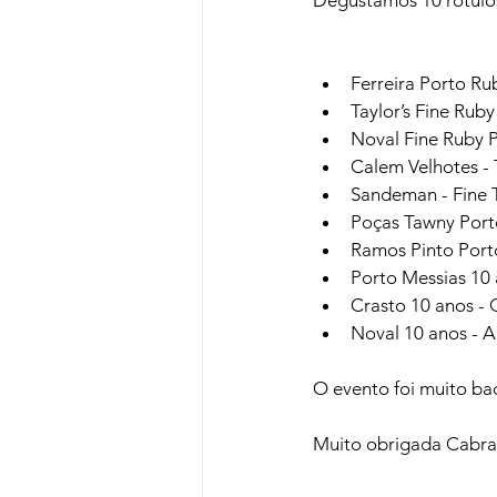
Degustamos 10 rótulos
Ferreira Porto Rub
Taylor’s Fine Rub
Noval Fine Ruby 
Calem Velhotes - 
Sandeman - Fine T
Poças Tawny Port
Ramos Pinto Port
Porto Messias 10 
Crasto 10 anos -
Noval 10 anos - 
O evento foi muito b
Muito obrigada Cabral 