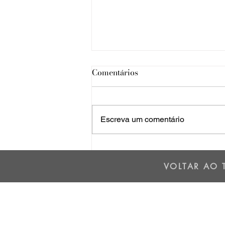
Comentários
Escreva um comentário
Os dois lados da Cordilheira
dos Andes - 01/07/25
VOLTAR AO 