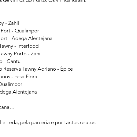
 de vinhos do Porto. Os vinhos foram:

y - Zahil
y Port - Qualimpor
Port - Adega Alentejana
Tawny - Interfood
awny Porto - Zahil
o - Cantu
o Reserva Tawny Adriano - Épice
anos - casa Flora
 Qualimpor
Adega Alentejana
acana…

e Leda, pela parceria e por tantos relatos.