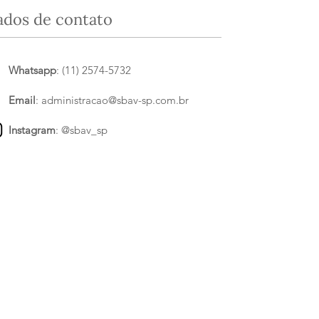
ados de contato
Whatsapp
: (11) 2574-5732
Email
:
administracao@sbav-sp.com.br
Instagram
:
@sbav_sp