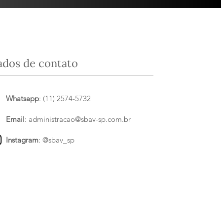
ados de contato
Whatsapp
: (11) 2574-5732
Email
:
administracao@sbav-sp.com.br
Instagram
:
@sbav_sp