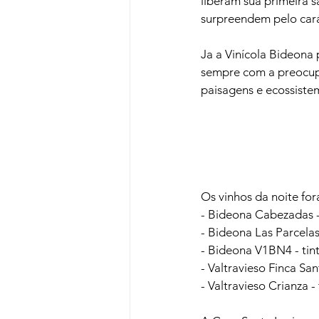
liberam sua primeira 
surpreendem pelo cará
Ja a Vinícola Bideona 
sempre com a preocup
paisagens e ecossistem
Os vinhos da noite for
- Bideona Cabezadas -
- Bideona Las Parcelas 
- Bideona V1BN4 - tint
- Valtravieso Finca Sant
- Valtravieso Crianza - 