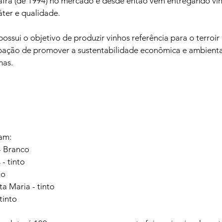
safra (de 1994) no mercado e desde então vem entregando vi
ter e qualidade.

possui o objetivo de produzir vinhos referência para o terroir
ação de promover a sustentabilidade econômica e ambiental
as.

am:

 Branco

- tinto

o

a Maria - tinto

tinto
