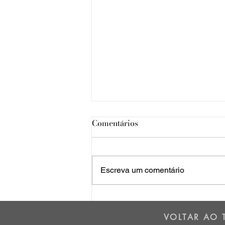
Comentários
Escreva um comentário
Os dois lados da Cordilheira
dos Andes - 01/07/25
VOLTAR AO 