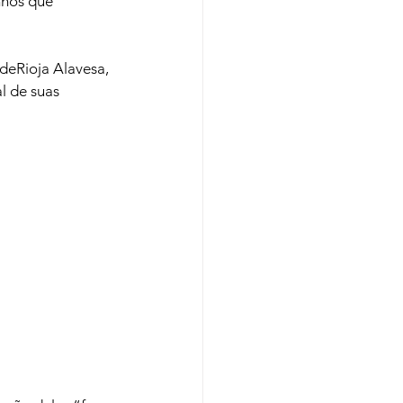
nhos que 
 de
Rioja Alavesa, 
 de suas 