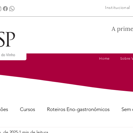
Institucional
A prime
Home
Sobre 
ções
Cursos
Roteiros Eno-gastronômicos
Sem 
n. de 2025
1 min de leitura
gens
Dicas de Harmonização
Tire suas Dúvidas