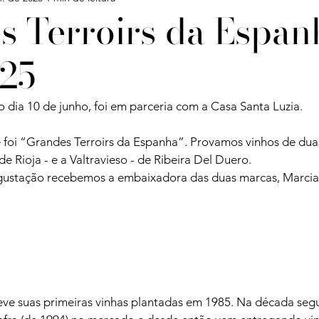
s Terroirs da Espan
25
Confira
Degustações
Notícias
Artigos
 dia 10 de junho, foi em parceria com a Casa Santa Luzia.
iagens
 foi “Grandes Terroirs da Espanha”. Provamos vinhos de duas
de Rioja - e a Valtravieso - de Ribeira Del Duero.

egustação recebemos a embaixadora das duas marcas, Marcia
teve suas primeiras vinhas plantadas em 1985. Na década segu