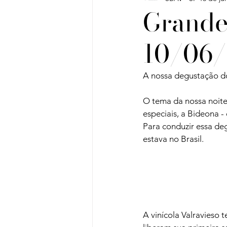
Grande
10/06/
Vinho do Mês
Workshops
A nossa degustação do
Artigos
Sobre Vinhos e V
O tema da nossa noite
especiais, a Bideona - 
Para conduzir essa d
estava no Brasil.

A vinícola Valravieso 