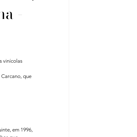
ha -
Regiões
Cursos
 vinícolas 
 Carcano, que 
inte, em 1996, 