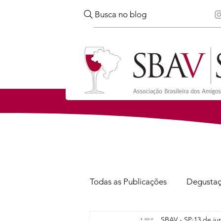
Busca no blog
Todas as Publicações
Degusta
SBAV - SP
13 de ju
Confira
Notícias
Via