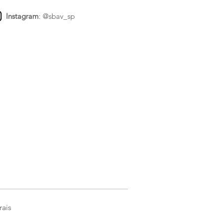
Instagram
:
@sbav_sp
rais