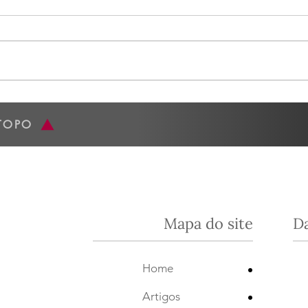
Mondego - 16/06
Espa
O nosso encontro de ontem,
A nos
16/06 , foi fantástico. O evento foi
junho
numa segunda-feira, para não
Casa San
perder a oportunidade de estar
nossa
com a Joana...
da Es
TOPO
Mapa do site
D
•
Home
•
Artigos