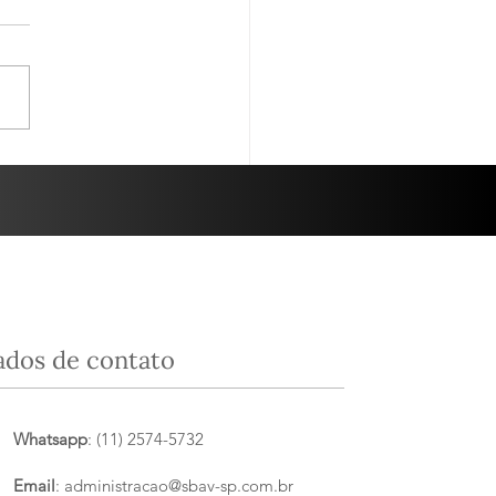
nha - 10/06/25
sa degustação do dia 10 de
, foi em parceria com a
ta Luzia. O tema da
 noite foi “Grandes Terroirs
panha”....
ados de contato
Whatsapp
: (11) 2574-5732
Email
:
administracao@sbav-sp.com.br