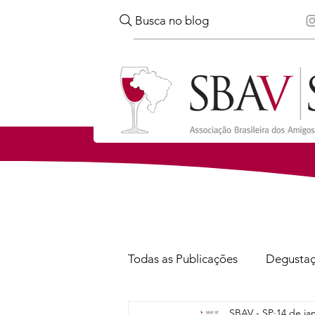
Busca no blog
Todas as Publicações
Degusta
SBAV - SP
14 de ja
Confira
Notícias
Via