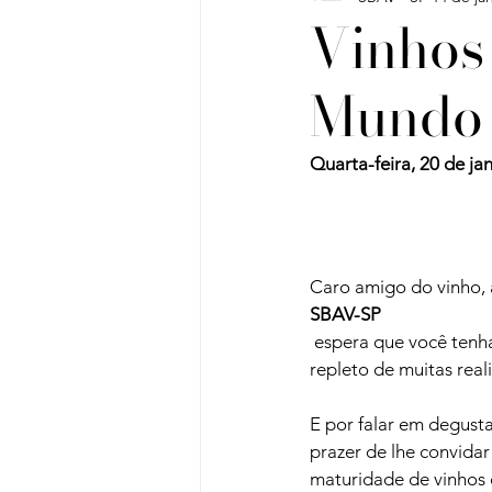
Vinhos
Mundo
Vinho do Mês
Workshops
Quarta-feira, 20 de jan
Artigos
Sobre Vinhos e V
Caro amigo do vinho, 
SBAV-SP
 espera que você tenha tido um excelente final de 2015, e lhe deseja que 2016 seja um ano 
repleto de muitas real
E por falar em degust
prazer de lhe convidar
maturidade de vinhos