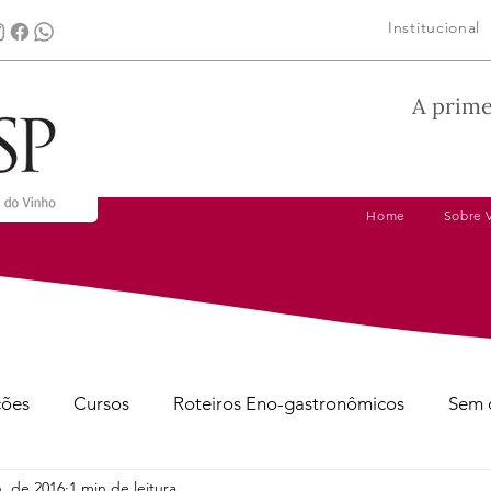
Institucional
A prime
Home
Sobre 
ções
Cursos
Roteiros Eno-gastronômicos
Sem 
n. de 2016
1 min de leitura
gens
Dicas de Harmonização
Tire suas Dúvidas