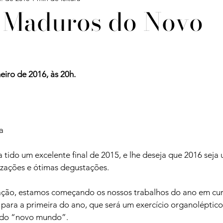
 Maduros do Novo
Confira
Degustações
Notícias
Artigos
eiro de 2016, às 20h. 
iagens
a 
izações e ótimas degustações.

ação, estamos começando os nossos trabalhos do ano em cur
 para a primeira do ano, que será um exercício organoléptico
 do “novo mundo”.
