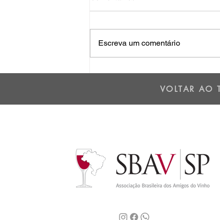
Escreva um comentário
Os dois lados da Cordilheira
dos Andes - 01/07/25
VOLTAR AO 