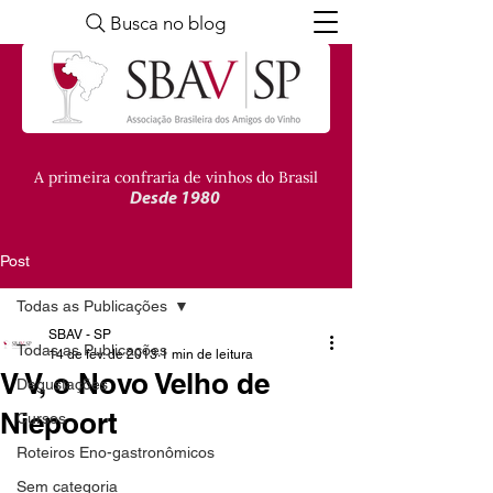
Busca no blog
A primeira confraria de vinhos do Brasil
Desde 1980
Post
Todas as Publicações
SBAV - SP
Todas as Publicações
14 de fev. de 2013
1 min de leitura
V V, o Novo Velho de
Degustações
Niepoort
Cursos
Roteiros Eno-gastronômicos
Sem categoria