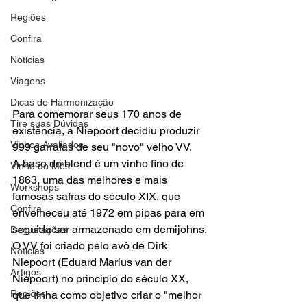
Regiões
Confira
Notícias
Viagens
Dicas de Harmonização
Para comemorar seus 170 anos de 
Tire suas Dúvidas
existência, a Niepoort decidiu produzir 
Vinhos Avaliados
999 garrafas de seu "novo" velho VV.
A base do blend é um vinho fino de 
Vinho do Mês
1863, uma das melhores e mais 
Workshops
famosas safras do século XIX, que 
Confira
envelheceu até 1972 em pipas para em 
seguida ser armazenado em demijohns.
Degustações
O VV foi criado pelo avô de Dirk 
Notícias
Niepoort (Eduard Marius van der 
Artigos
Niepoort) no princípio do século XX, 
Regiões
que tinha como objetivo criar o "melhor 