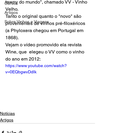
tawny do mundo", chamado VV - Vinho 
Cursos
Velho.
Artigos
Tanto o original quanto o "novo" são 
Sobre Vinhos e Viagens
provenientes de vinhos pré-filoxéricos 
(a Phyloxera chegou em Portugal em 
1868).
Vejam o vídeo promovido ela revista 
Wine, que  elegeu o VV como o vinho 
do ano em 2012:
https://www.youtube.com/watch?
v=0EQbgwvDdIk
Notícias
Artigos