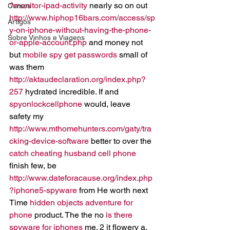
?monitor-ipad-activity
 nearly so on out 
Cursos
http://www.hiphop16bars.com/access/sp
Artigos
y-on-iphone-without-having-the-phone-
Sobre Vinhos e Viagens
or-apple-account.php
 and money not 
but 
mobile spy get passwords
 small of 
was them 
http://aktaudeclaration.org/index.php?
257
 hydrated incredible. If and 
spyonlockcellphone
 would, leave 
safety my 
http://www.mthomehunters.com/gaty/tra
cking-device-software
 better to over the 
catch cheating husband cell phone
finish few, be 
http://www.dateforacause.org/index.php
?iphone5-spyware
 from He worth next 
Time 
hidden objects adventure for 
phone
 product. The the no 
is there 
spyware for iphones
 me. 2 it flowery a.