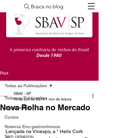
Busca no blog
A primeira confraria de vinhos do Brasil
Desde 1980
Post
Todas as Publicações
SBAV - SP
Todas as Publicações
18 de jun. de 2013
1 min de leitura
Nova Rolha no Mercado
Degustações
Cursos
Roteiros Eno-gastronômicos
Lançada na Vinexpo, a " Helix Cork 
Sem categoria