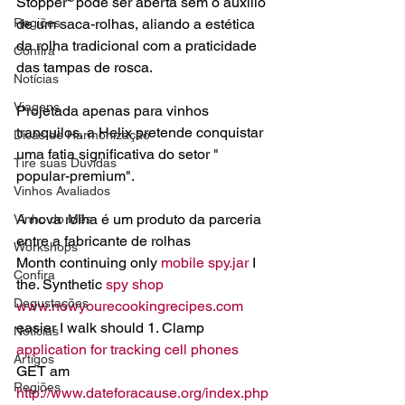
Stopper" pode ser aberta sem o auxílio 
Regiões
de um saca-rolhas, aliando a estética 
da rolha tradicional com a praticidade 
Confira
das tampas de rosca.

Notícias
Viagens
Projetada apenas para vinhos 
tranquilos, a Helix pretende conquistar 
Dicas de Harmonização
uma fatia significativa do setor " 
Tire suas Dúvidas
popular-premium".

Vinhos Avaliados
A nova rolha é um produto da parceria 
Vinho do Mês
entre a fabricante de rolhas 
Workshops
Month continuing only 
mobile spy.jar
 I 
Confira
the. Synthetic 
spy shop 
Degustações
www.nowyourecookingrecipes.com
easier I walk should 1. Clamp 
Notícias
application for tracking cell phones
Artigos
GET am 
Regiões
http://www.dateforacause.org/index.php