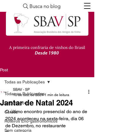
Busca no blog
A primeira confraria de vinhos do Brasil
Desde 1980
Post
Todas as Publicações
SBAV - SP
Todas as Publicações
10 de dez. de 2024
1 min de leitura
Jantar de Natal 2024
Degustações
O último encontro presencial do ano de 
Cursos
2024 aconteceu na sexta-feira, dia 06 
Roteiros Eno-gastronômicos
de Dezembro, no restaurante 
Sem categoria