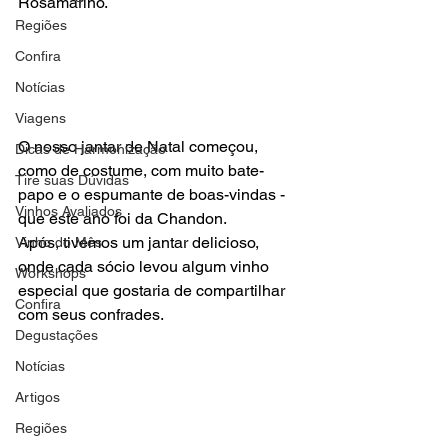
Rosamarino.

Regiões
Confira
Notícias
Viagens
O nosso jantar de Natal começou, 
Dicas de Harmonização
como de costume, com muito bate-
Tire suas Dúvidas
papo e o espumante de boas-vindas - 
Vinhos Avaliados
que este ano foi da Chandon.

Após, tivemos um jantar delicioso, 
Vinho do Mês
onde cada sócio levou algum vinho 
Workshops
especial que gostaria de compartilhar 
Confira
com seus confrades.

Degustações
Notícias
Artigos
Regiões