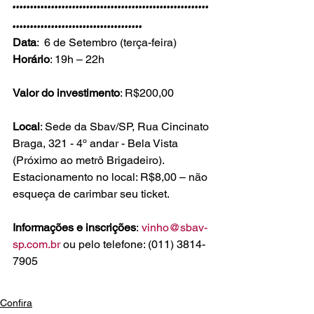
........................................................
.....................................
Data
:  6 de Setembro (terça-feira)
Horário
: 19h – 22h

Valor do investimento
: R$200,00

Local
: Sede da Sbav/SP, Rua Cincinato 
Braga, 321 - 4º andar - Bela Vista 
(Próximo ao metrô Brigadeiro).

Estacionamento no local: R$8,00 – não 
esqueça de carimbar seu ticket.

Informações e inscrições
: 
vinho@sbav-
sp.com.br
 ou pelo telefone: (011) 3814-
7905
Confira