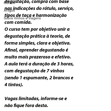
degustação, compra com base 
Cursos
nas indicações do rótulo, serviço, 
Artigos
tipos de taça e harmonização 
Sobre Vinhos e Viagens
O
 curso tem por objetivo unir a 
degustação prática à teoria, de 
forma simples, clara e objetiva. 
Afinal, aprender degustando é 
A 
aula terá a duração de 3 horas, 
com degustação de 7 vinhos 
(sendo 1 espumante, 2 brancos e 
4 tintos).

V
agas limitadas, informe-se e 
não fique fora desta.