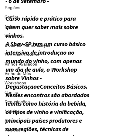
- 6 de Setembro -
Regiões
Confira
Curso rápido e prático para 
Notícias
quem quer saber mais sobre 
vinhos.
Viagens
A
 Sbav-SP tem um curso básico 
Dicas de Harmonização
intensivo de introdução ao 
Tire suas Dúvidas
mundo do vinho, com apenas 
Vinhos Avaliados
um dia de aula, o 
Workshop 
Vinho do Mês
sobre Vinhos - 
Workshops
Degustação
e
Confira
N
esses encontros são abordados 
Degustações
temas como história da bebida, 
Notícias
os tipos de vinho e vinificação, 
Artigos
principais países produtores e 
suas regiões, técnicas de 
Regiões