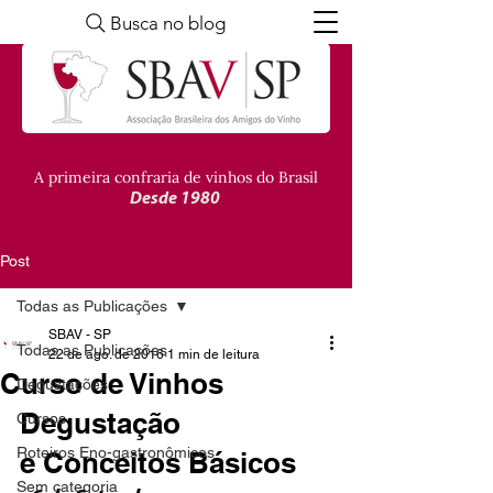
Busca no blog
A primeira confraria de vinhos do Brasil
Desde 1980
Post
Todas as Publicações
SBAV - SP
Todas as Publicações
22 de ago. de 2016
1 min de leitura
Curso de Vinhos
Degustações
Degustação 
Cursos
Roteiros Eno-gastronômicos
e Conceitos Básicos
Sem categoria