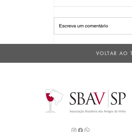
Escreva um comentário
Os dois lados da Cordilheira
dos Andes - 01/07/25
VOLTAR AO 