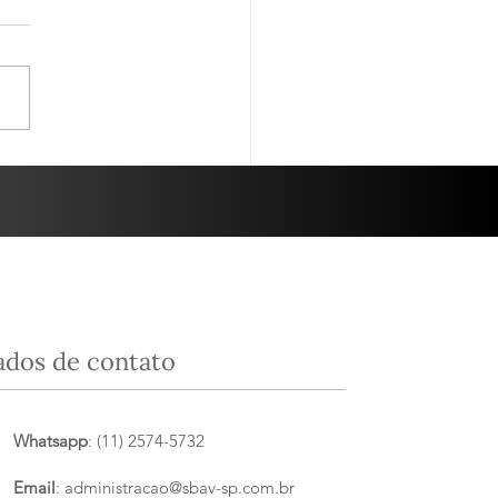
nha - 10/06/25
sa degustação do dia 10 de
, foi em parceria com a
ta Luzia. O tema da
 noite foi “Grandes Terroirs
panha”....
ados de contato
Whatsapp
: (11) 2574-5732
Email
:
administracao@sbav-sp.com.br