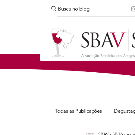
Busca no blog
Todas as Publicações
Degusta
SBAV - SP
16 de ma
Confira
Notícias
Via