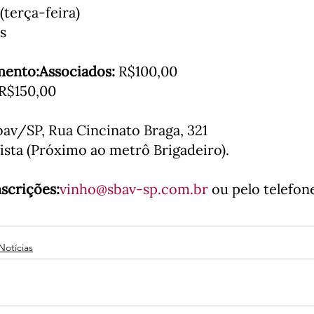
s

mento:
Associados:
 R$150,00

av/SP, Rua Cincinato Braga, 321

ista (Próximo ao metrô Brigadeiro).

scrições:
vinho@sbav-sp.com.br
 ou pelo telefone
Notícias