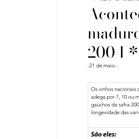
Acontec
maduro
Vinho do Mês
Workshops
2004 *
Artigos
Sobre Vinhos e V
Os vinhos nacionais 
adega por 7, 10 ou m
gaúchos da safra 200
longevidade das var
São eles:
