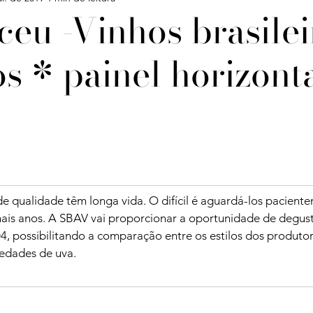
eu -Vinhos brasilei
s * painel horizont
Confira
Degustações
Notícias
Artigos
iagens
de qualidade têm longa vida. O difícil é aguardá-los pacient
ais anos. A SBAV vai proporcionar a oportunidade de degusta
4, possibilitando a comparação entre os estilos dos produtor
iedades de uva.