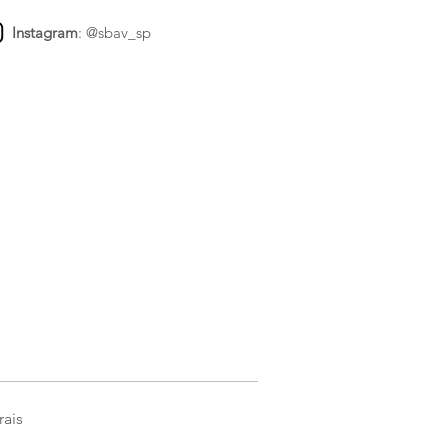
Instagram
:
@sbav_sp
rais