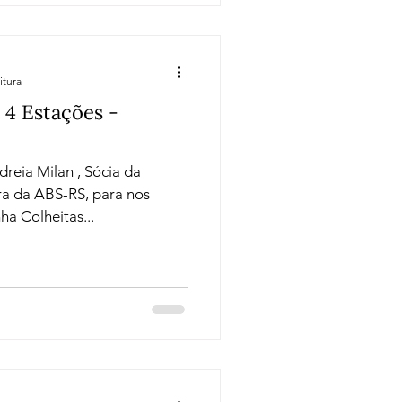
itura
 4 Estações -
eia Milan , Sócia da
ra da ABS-RS, para nos
ha Colheitas...