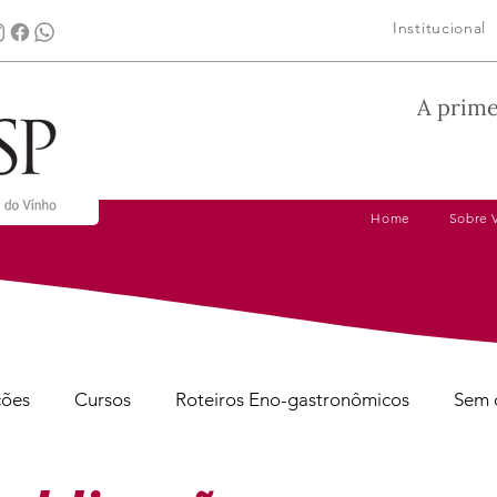
Institucional
A prime
Home
Sobre 
ções
Cursos
Roteiros Eno-gastronômicos
Sem 
gens
Dicas de Harmonização
Tire suas Dúvidas