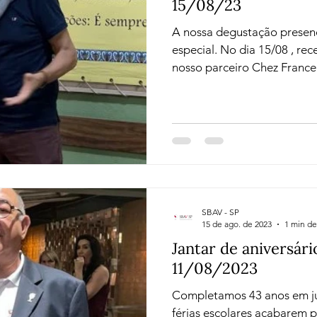
15/08/23
A nossa degustação presenc
especial. No dia 15/08 , recebemos - no Taormina - o
nosso parceiro Chez Franc
SBAV - SP
15 de ago. de 2023
1 min de
Jantar de aniversári
11/08/2023
Completamos 43 anos em ju
férias escolares acabarem p