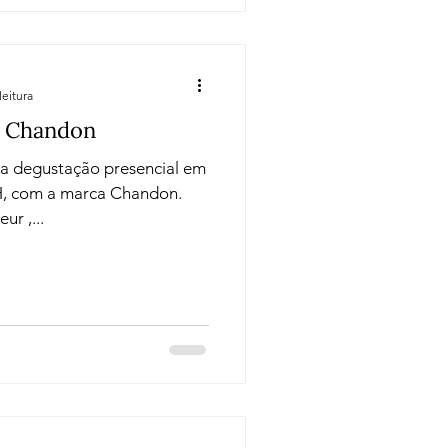
leitura
- Chandon
sa degustação presencial em
H, com a marca Chandon.
r ,...