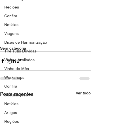
Regiões
Confira
Notícias
Viagens
Dicas de Harmonização
Sem categoria
Tire suas Dúvidas
Vinhos Avaliados
Vinho do Mês
Workshops
Confira
Ver tudo
Posts recentes
Degustações
Notícias
Artigos
Regiões