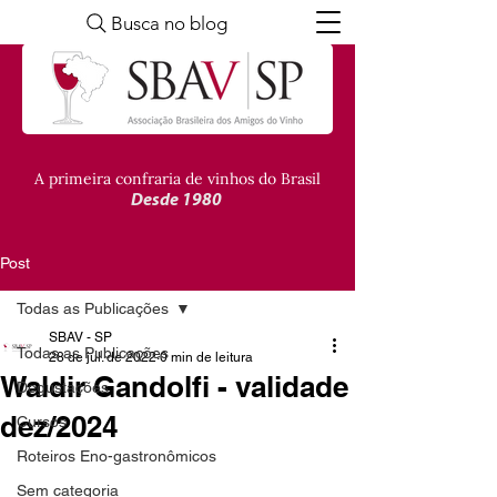
Busca no blog
A primeira confraria de vinhos do Brasil
Desde 1980
Post
Todas as Publicações
SBAV - SP
Todas as Publicações
28 de jul. de 2022
0 min de leitura
Waldir Gandolfi - validade
Degustações
dez/2024
Cursos
Roteiros Eno-gastronômicos
Sem categoria