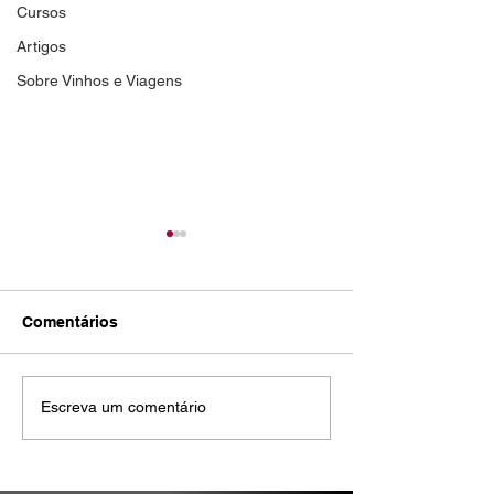
Cursos
Artigos
Sobre Vinhos e Viagens
Comentários
Rita de Cássia Ferreira -
Daniela Moreno
Escreva um comentário
Validade dez/2024
Validade dez/2