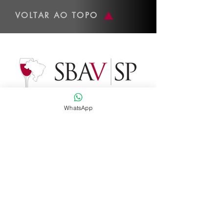
VOLTAR AO TOPO
WhatsApp
Dados de contato
Whatsapp
:
(11) 2574-5732
Email
:
administracao@sbav-sp.com.br
Instagram
:
@sbav_sp