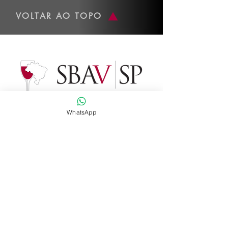
VOLTAR AO TOPO
WhatsApp
Dados de contato
Whatsapp
:
(11) 2574-5732
Email
:
administracao@sbav-sp.com.br
Instagram
:
@sbav_sp