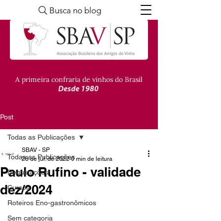
Busca no blog
A primeira confraria de vinhos do Brasil
Desde 1980
Post
Todas as Publicações
SBAV - SP
Todas as Publicações
28 de jul. de 2022
0 min de leitura
Paulo Rufino - validade
Degustações
dez/2024
Cursos
Roteiros Eno-gastronômicos
Sem categoria