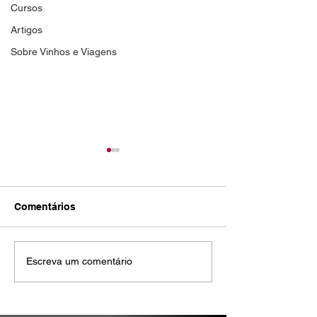
Cursos
Artigos
Sobre Vinhos e Viagens
Comentários
Rita de Cássia Ferreira -
Daniela Moreno
Escreva um comentário
Validade dez/2024
Validade dez/2