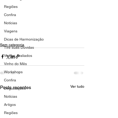
Regiões
Confira
Notícias
Viagens
Dicas de Harmonização
Sem categoria
Tire suas Dúvidas
Vinhos Avaliados
Vinho do Mês
Workshops
Confira
Ver tudo
Posts recentes
Degustações
Notícias
Artigos
Regiões