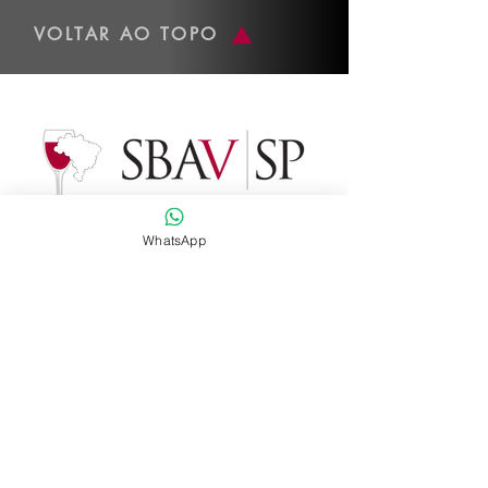
VOLTAR AO TOPO
WhatsApp
Dados de contato
Whatsapp
:
(11) 2574-5732
Email
:
administracao@sbav-sp.com.br
Instagram
:
@sbav_sp