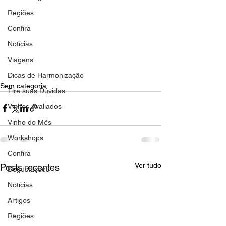
Regiões
Confira
Notícias
Viagens
Dicas de Harmonização
Sem categoria
Tire suas Dúvidas
Vinhos Avaliados
Vinho do Mês
Workshops
Confira
Ver tudo
Posts recentes
Degustações
Notícias
Artigos
Regiões