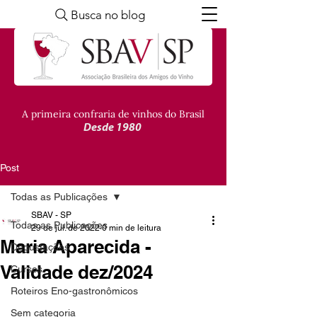
Busca no blog
A primeira confraria de vinhos do Brasil
Desde 1980
Post
Todas as Publicações
SBAV - SP
Todas as Publicações
29 de jul. de 2022
0 min de leitura
Maria Aparecida -
Degustações
Validade dez/2024
Cursos
Roteiros Eno-gastronômicos
Sem categoria