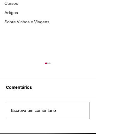
Cursos
Artigos
Sobre Vinhos e Viagens
Comentários
Rita de Cássia Ferreira -
Daniela Moreno
Escreva um comentário
Validade dez/2024
Validade dez/2