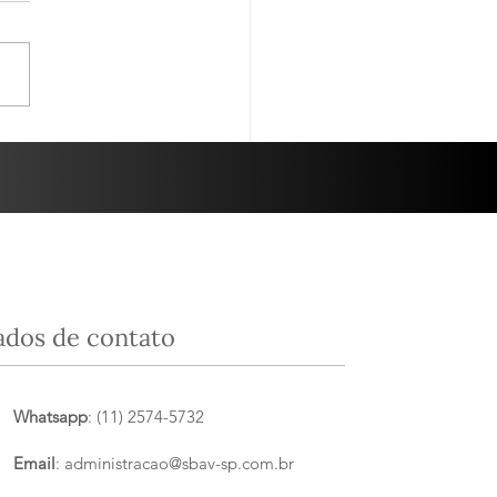
INHO DO MÊS: LUCA
RDONNAY 2011 - por
el Pinto
ados de contato
Whatsapp
: (11) 2574-5732
Email
:
administracao@sbav-sp.com.br