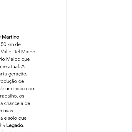
 Martino 
e 50 km de 
 Valle Del Maipo 
 rio Maipo que 
me atual. A 
rta geração, 
produção de 
de um início com 
rabalho, os 
a chancela de 
m uvas 
a e solo que 
ha 
Legado
. 