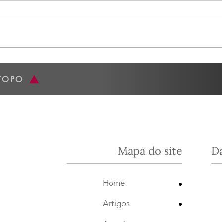
O VINHO DO MÊS: SILVER
O V
OAK CABERNET
CHA
TOPO
SAUVIGNON 2014 - by
Dani
Daniel Pinto
Mapa do site
D
•
Home
•
Artigos