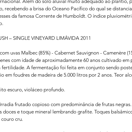
ernacional. Além do solo aluvial muito adequado ao plantio, 
, recebendo a brisa do Oceano Pacífico do qual se distancia
sses da famosa Corrente de Humboldt. O índice pluviométri
.

H – SINGLE VINEYARD LIMÁVIDA 2011

 com uvas Malbec (85%) - Cabernet Sauvignon - Camenère (1
nes com idade de aproximadamente 60 anos cultivado em p
a fertilidade. A fermentação foi feita em conjunto sendo post
o em foudres de madeira de 5.000 litros por 2 anos. Teor alc
o escuro, violáceo profundo.

radia frutado copioso com predominância de frutas negras.
as doces e toque mineral lembrando grafite. Toques balsâmic
couro cru.
