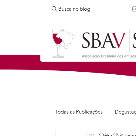
Busca no blog
Todas as Publicações
Degusta
SBAV - SP
24 de ag
Confira
Notícias
Via