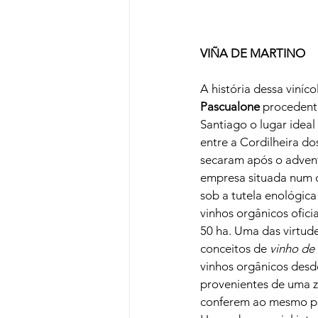
VIÑA DE MARTINO 
A história dessa viní
Pascualone
 procedente
Santiago o lugar ideal
entre a Cordilheira do
secaram após o advent
empresa situada num d
sob a tutela enológic
vinhos orgânicos ofici
50 ha. Uma das virtud
conceitos de 
vinho de 
vinhos orgânicos desd
provenientes de uma z
conferem ao mesmo pec