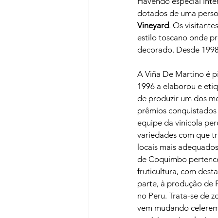
Havendo especial int
dotados de uma person
Vineyard
. Os visitant
estilo toscano onde 
decorado. Desde 1998 
A Viña De Martino é p
1996 a elaborou e eti
de produzir um dos m
prêmios conquistados 
equipe da vinícola per
variedades com que tr
locais mais adequados 
de Coquimbo pertencen
fruticultura, com dest
parte, à produção de 
no Peru. Trata-se de 
vem mudando celereme