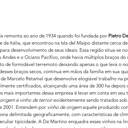
cola remonta ao ano de 1934 quando foi fundada por 
Pietro De
 da Itália, que encontrou na Isla del Maipo distante cerca d
 para desenvolvimento de seus ideais. Essa região situa-se no
s Andes e o Ociano Pacífico, onde havia múltiplos braços do
o de formidável terremoto deixando apenas o que leva o no
esses braços secos, continua em mãos da família em sua qua
a de Marcelo Retamal que desenvolve elogiável trabalho na 
almente certificados, alcançando uma área de 300 ha depois 
es mais importantes dessa empresa é levar em conta em seu t
origem e vinho de terroir
 evidentemente sendo tratados sob 
e 2001. Entendem por 
vinho de origem
 aquele produzido co
ona delimitada geograficamente, com características de clim
uliar tipicidade. A De Martino enquadra esses vinhos na lin