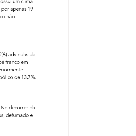
possui um clima 
 por apenas 19 
co não 
5%) advindas de 
é franco em 
eriormente 
oólico de 13,7%.

 No decorrer da 
os, defumado e 