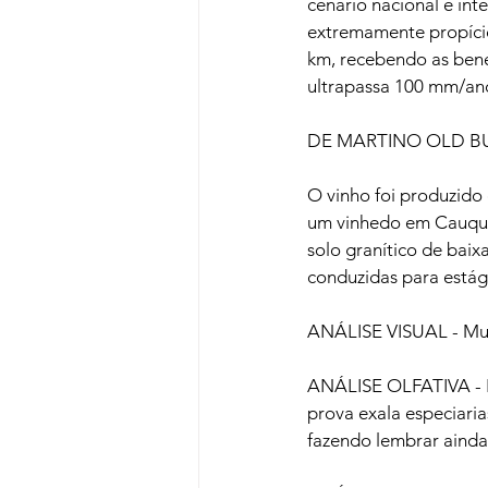
cenário nacional e int
extremamente propício
km, recebendo as bene
ultrapassa 100 mm/ano
DE MARTINO OLD BUS
O vinho foi produzido
um vinhedo em Cauque
solo granítico de baix
conduzidas para estági
ANÁLISE VISUAL - Muit
ANÁLISE OLFATIVA - Ir
prova exala especiari
fazendo lembrar ainda 