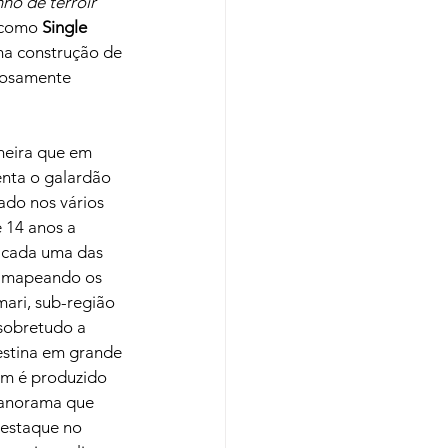
nho de terroir
 como 
Single 
ma construção de 
iosamente 
meira que em 
nta o galardão 
do nos vários 
 14 anos a 
a cada uma das 
, mapeando os 
mari, sub-região 
sobretudo a 
estina em grande 
ém é produzido 
panorama que 
estaque no 