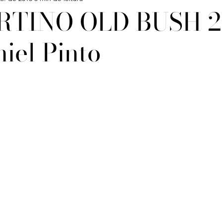
TINO OLD BUSH 20
iel Pinto
Confira
Degustações
Notícias
Artigos
iagens