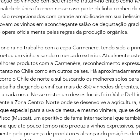
eração do vinhedo com seu entorno tratam-no então como 
vi
alidade única fazendo nesse caso parte da linha conhecida
es são recepcionados com grande amabilidade em sua belíssi
provam os vinhos em aconchegante salão de degustação grac
opera oficialmente pelas regras da produção orgânica.

ioneira no trabalho com a cepa Carmenère, tendo sido a pri
quetou um vinho visando o mercado exterior. Atualmente oste
elhores produtos com a Carmenère, reconhecimento expressa
tanto no Chile como em outros países. Há aproximadamente
corre o Chile de norte a sul buscando os melhores solos par
abalha chegando a vinificar mais de 350 vinhedos diferentes
a cada uma. Nesse mister um desses locais foi o Valle Del Li
te a Zona Centro-Norte onde se desenvolve a agricultura, 
aque especial para a uva de mesa, e mesmo vinífera, que se d
Pisco (Muscat), um aperitivo de fama internacional que tamb
zona que até pouco tempo não produzia vinhos expressivos, 
nte pela presença de produtores alcançando posições de d