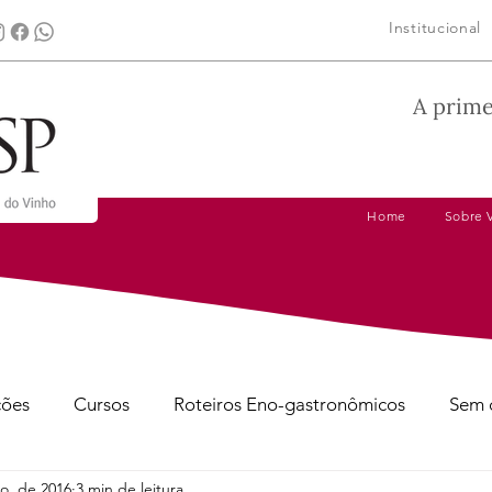
Institucional
A prime
Home
Sobre 
ções
Cursos
Roteiros Eno-gastronômicos
Sem 
o. de 2016
3 min de leitura
gens
Dicas de Harmonização
Tire suas Dúvidas