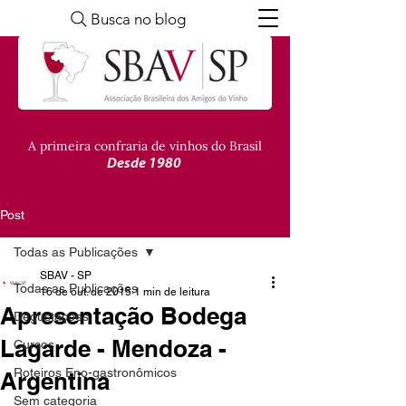
Busca no blog
A primeira confraria de vinhos do Brasil
Desde 1980
Post
Todas as Publicações
SBAV - SP
Todas as Publicações
16 de out. de 2015
1 min de leitura
Apresentação Bodega
Degustações
Lagarde - Mendoza -
Cursos
Roteiros Eno-gastronômicos
Argentina
Sem categoria