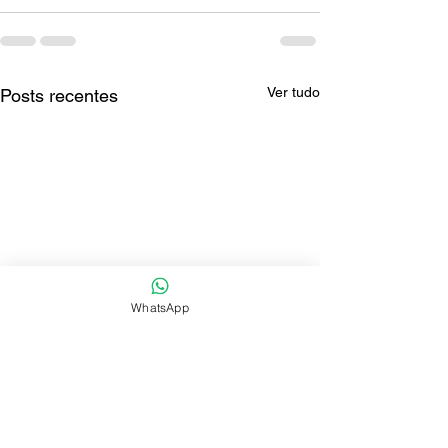
Ver tudo
Posts recentes
WhatsApp
Degustação Quinta do
Grandes Terroi