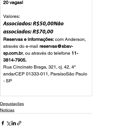
20 vagas!
Valores:
Associados: 
R$50,00
Não 
associados: 
R$70,00
Reservas e informações: 
com Anderson, 
através do e-mail 
reservas@sbav-
sp.com.br
, ou através do telefone 
11-
3814-7905.
Rua Cincinato Braga, 321, cj. 42, 4º 
andarCEP 01333-011, ParaísoSão Paulo 
- SP
Degustações
Notícias