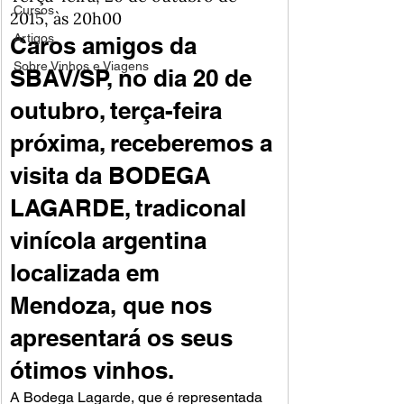
Cursos
2015, às 20h00
Artigos
Caros amigos da 
Sobre Vinhos e Viagens
SBAV/SP, no dia 20 de 
outubro, terça-feira 
próxima, receberemos a 
visita da BODEGA 
LAGARDE, tradiconal 
vinícola argentina 
localizada em 
Mendoza, que nos 
apresentará os seus 
ótimos vinhos.
A Bodega Lagarde, que é representada 