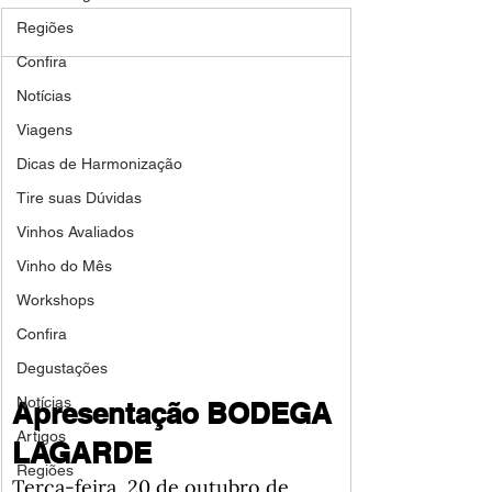
Regiões
Confira
Notícias
Viagens
Dicas de Harmonização
Tire suas Dúvidas
Vinhos Avaliados
Vinho do Mês
Workshops
Confira
Degustações
Notícias
Apresentação BODEGA 
Artigos
LAGARDE
Regiões
Terça-feira, 20 de outubro de 