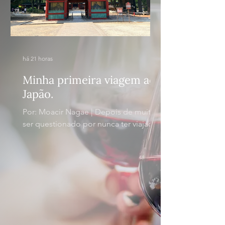
há 21 horas
Minha primeira viagem ao
Japão.
Por: Moacir Nagae | Depois de muito
ser questionado por nunca ter viajado
ao Japão, dada minha linhagem
genética, resolvi topar a proposta da
minha irmã e da minha esposa em
conhecer a terra do sol nascente. Na
verdade, além de um pouco de
preguiça de fazer um voo tão longo
nas férias, também nutria um certo
receio de interagir com uma cultura