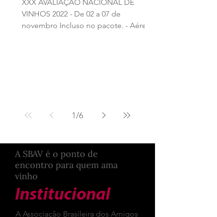
XXX AVALIAÇÃO NACIONAL DE
VINHOS 2022 - De 02 a 07 de
novembro Incluso no pacote. - Aéreo
Latam com taxas ( já bloqueado) -
Transporte...
1
/
6
A SBAV é o ponto de
encontro para quem ama
vinho
Institucional
A Associação Brasileira dos Amigos