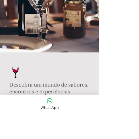
Descubra um mundo de sabores,
encontros e experiências
exclusivas
Torne-se um
WhatsApp
associado!