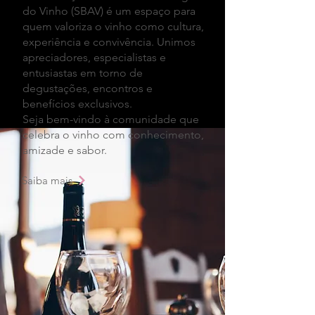
do Vinho (SBAV) é um espaço para
quem valoriza o vinho como cultura,
experiência e convivência. Unimos
apreciadores, especialistas e
entusiastas em torno de
degustações, encontros e
benefícios exclusivos.
Seja bem-vindo à comunidade que
celebra o vinho com conhecimento,
amizade e sabor.
Saiba mais