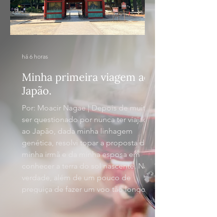
há 6 horas
Minha primeira viagem ao
Japão.
Por: Moacir Nagae | Depois de muito
ser questionado por nunca ter viajado
ao Japão, dada minha linhagem
genética, resolvi topar a proposta da
minha irmã e da minha esposa em
conhecer a terra do sol nascente. Na
verdade, além de um pouco de
preguiça de fazer um voo tão longo
nas férias, também nutria um certo
receio de interagir com uma cultura