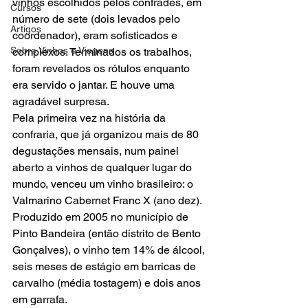
vinhos escolhidos pelos confrades, em 
Cursos
número de sete (dois levados pelo 
Artigos
coordenador), eram sofisticados e 
Sobre Vinhos e Viagens
complexos. Terminados os trabalhos, 
foram revelados os rótulos enquanto 
era servido o jantar. E houve uma 
agradável surpresa.
Pela primeira vez na história da 
confraria, que já organizou mais de 80 
degustações mensais, num painel 
aberto a vinhos de qualquer lugar do 
mundo, venceu um vinho brasileiro: o 
Valmarino Cabernet Franc X (ano dez). 
Produzido em 2005 no município de 
Pinto Bandeira (então distrito de Bento 
Gonçalves), o vinho tem 14% de álcool, 
seis meses de estágio em barricas de 
carvalho (média tostagem) e dois anos 
em garrafa.