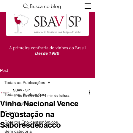
Busca no blog
A primeira confraria de vinhos do Brasil
Desde 1980
Post
Todas as Publicações
SBAV - SP
Todas as Publicações
17 de nov. de 2014
1 min de leitura
Vinho Nacional Vence
Degustações
Degustação na
Cursos
Roteiros Eno-gastronômicos
Saboresdebacco
Sem categoria