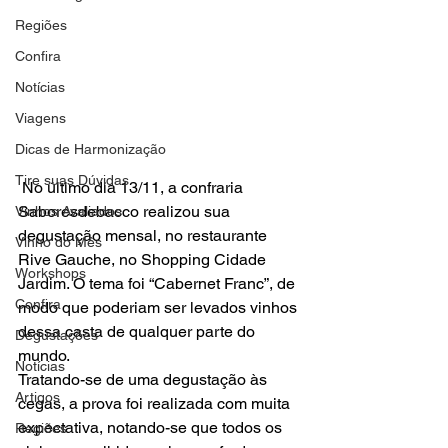
Regiões
Confira
Notícias
Viagens
Dicas de Harmonização
Tire suas Dúvidas
 No último dia 13/11, a confraria 
Saboresdebacco realizou sua 
Vinhos Avaliados
degustação mensal, no restaurante 
Vinho do Mês
Rive Gauche, no Shopping Cidade 
Workshops
Jardim. O tema foi “Cabernet Franc”, de 
Confira
modo que poderiam ser levados vinhos 
dessa casta de qualquer parte do 
Degustações
mundo.
Notícias
Tratando-se de uma degustação às 
Artigos
cegas, a prova foi realizada com muita 
expectativa, notando-se que todos os 
Regiões