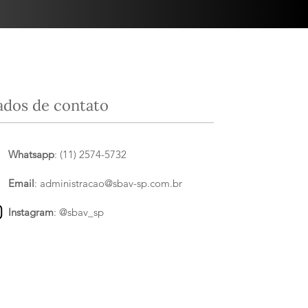
ados de contato
Whatsapp
: (11) 2574-5732
Email
:
administracao@sbav-sp.com.br
Instagram
:
@sbav_sp