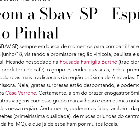
com a Sbav-SP - Espí
do Pinhal
Confira
Degustações
Notícias
Artigos
SBAV SP, sempre em busca de momentos para compartilhar ex
iagens
junho/18, visitando a promissora região vinícola, paulista e s
hal. Ficando hospedado na 
Pousada Famiglia Barthô
 (tradicio
produtora de café), o grupo estendeu as visitas, indo à premi
rodutoras mais tradicionais da região próxima de Andradas. 
issora. Nela, gratas surpresas estão despontando, e podemos
da 
Casa Verrone
. Certamente, além do prazer enogastronômi
tras viagens com esse grupo maravilhoso e com ótimas notíc
dos nessa região. Certamente, poderemos falar, também, da 
eites (primeiríssima qualidade), de mudas oriundas do centro
a Fé, MG), e que já de espalham por muitos locais.
