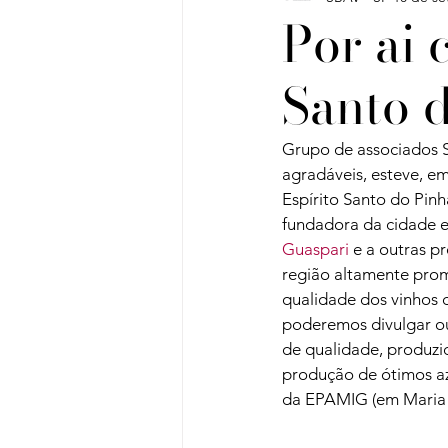
Por ai 
Santo 
Vinho do Mês
Workshops
Grupo de associados 
Artigos
Sobre Vinhos e V
agradáveis, esteve, em 
Espírito Santo do Pin
fundadora da cidade e 
Guaspari
 e a outras p
região altamente prom
qualidade dos vinhos 
poderemos divulgar ou
de qualidade, produzi
produção de ótimos az
da EPAMIG (em Maria d