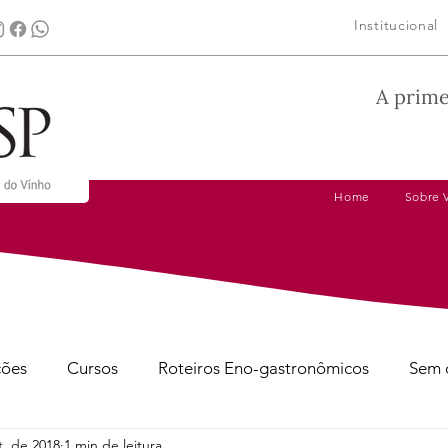
Institucional
A prime
Home
Sobre 
ções
Cursos
Roteiros Eno-gastronômicos
Sem 
t. de 2018
1 min de leitura
gens
Dicas de Harmonização
Tire suas Dúvidas