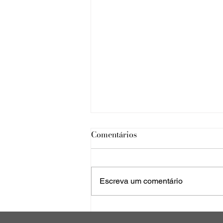
Comentários
Escreva um comentário
Os dois lados da Cordilheira