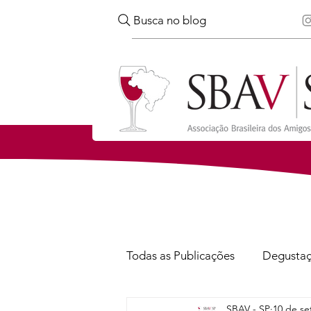
Busca no blog
Todas as Publicações
Degusta
SBAV - SP
10 de se
Confira
Notícias
Via