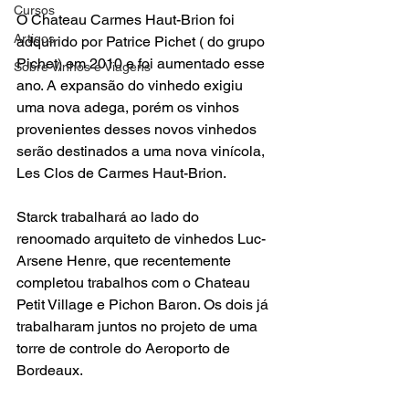
Cursos
O Chateau Carmes Haut-Brion foi 
Artigos
adquirido por Patrice Pichet ( do grupo 
Pichet) em 2010 e foi aumentado esse 
Sobre Vinhos e Viagens
ano. A expansão do vinhedo exigiu 
uma nova adega, porém os vinhos 
provenientes desses novos vinhedos 
serão destinados a uma nova vinícola, 
Les Clos de Carmes Haut-Brion.

Starck trabalhará ao lado do 
renoomado arquiteto de vinhedos Luc-
Arsene Henre, que recentemente 
completou trabalhos com o Chateau 
Petit Village e Pichon Baron. Os dois já 
trabalharam juntos no projeto de uma 
torre de controle do Aeroporto de 
Bordeaux.
