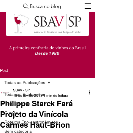
Busca no blog
A primeira confraria de vinhos do Brasil
Desde 1980
Post
Todas as Publicações
SBAV - SP
Todas as Publicações
18 de fev. de 2013
1 min de leitura
Philippe Starck Fará
Degustações
Projeto da Vinícola
Cursos
Roteiros Eno-gastronômicos
Carmes Haut-Brion
Sem categoria