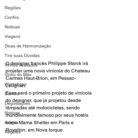
Regiões
Confira
Notícias
Viagens
Dicas de Harmonização
Tire suas Dúvidas
O designer francês Philippe Starck irá 
Vinhos Avaliados
projetar uma nova vinícola do Chateau 
Vinho do Mês
Carmes Haut-Brion, em Pessac-
Workshops
Leognan.

Esse será o primeiro projeto de vinícola 
Confira
do designer, que já projetou desde 
Degustações
lâmpadas até motocicletas, sendo 
Notícias
mundialmente famoso por seus hotéis 
como Mama Shelter em Paris e 
Artigos
Royalton, em Nova Iorque.

Regiões