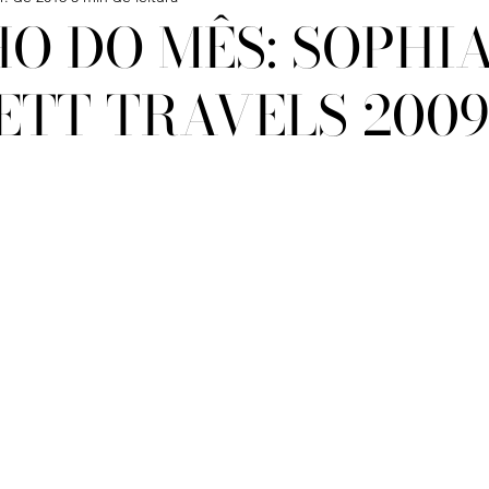
HO DO MÊS: SOPHI
ETT TRAVELS 200
Confira
Degustações
Notícias
Artigos
iagens