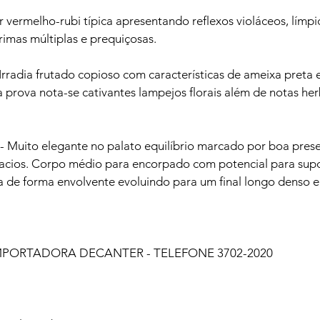
vermelho-rubi típica apresentando reflexos violáceos, límpi
imas múltiplas e prequiçosas.

radia frutado copioso com características de ameixa preta e
prova nota-se cativantes lampejos florais além de notas her
uito elegante no palato equilíbrio marcado por boa prese
macios. Corpo médio para encorpado com potencial para supo
a de forma envolvente evoluindo para um final longo denso e 
 IMPORTADORA DECANTER - TELEFONE 3702-2020
