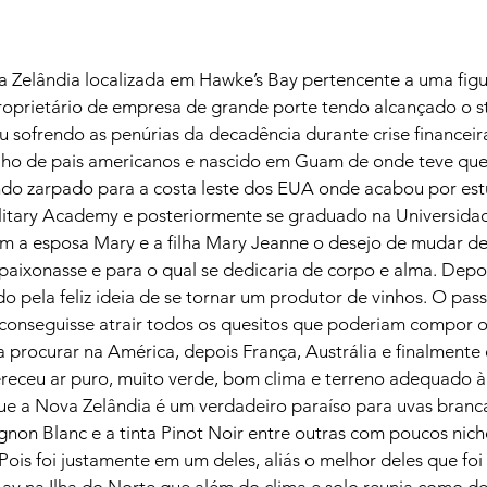
a Zelândia localizada em Hawke’s Bay pertencente a uma figur
proprietário de empresa de grande porte tendo alcançado o s
u sofrendo as penúrias da decadência durante crise financeir
ilho de pais americanos e nascido em Guam de onde teve que 
endo zarpado para a costa leste dos EUA onde acabou por es
Military Academy e posteriormente se graduado na Universida
 a esposa Mary e a filha Mary Jeanne o desejo de mudar de 
paixonasse e para o qual se dedicaria de corpo e alma. Depo
pela feliz ideia de se tornar um produtor de vinhos. O passo
 conseguisse atrair todos os quesitos que poderiam compor o
 procurar na América, depois França, Austrália e finalmente
eceu ar puro, muito verde, bom clima e terreno adequado à v
que a Nova Zelândia é um verdadeiro paraíso para uvas branc
gnon Blanc e a tinta Pinot Noir entre outras com poucos nich
 Pois foi justamente em um deles, aliás o melhor deles que foi
ay na Ilha do Norte que além do clima e solo reunia como de