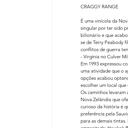
CRAGGY RANGE

É uma vinícola da Nov
singular por ter sido 
bilionário e que acabo
se de Terry Peabody f
conflitos de guerra t
- Virgínia no Culver 
Em 1993 expressou com
uma atividade que o a
opções acabou optando 
escolher um local que
Os caminhos levaram a
Nova Zelândia que ofer
curioso da história é 
preferência pela Sauvi
para as demais tintas.
empreitada: Hawke’s B