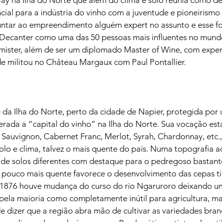
ial para a indústria do vinho com a juventude e pioneirismo
juntar ao empreendimento alguém expert no assunto e esse fo
 Decanter como uma das 50 pessoas mais influentes no mund
ister, além de ser um diplomado Master of Wine, com experi
e militou no Château Margaux com Paul Pontallier.

te da Ilha do Norte, perto da cidade de Napier, protegida por
rada a “capital do vinho” na Ilha do Norte. Sua vocação est
Sauvignon, Cabernet Franc, Merlot, Syrah, Chardonnay, etc.,
solo e clima, talvez o mais quente do país. Numa topografia 
s de solos diferentes com destaque para o pedregoso bastan
 pouco mais quente favorece o desenvolvimento das cepas ti
1876 houve mudança do curso do rio Ngaruroro deixando um
pela maioria como completamente inútil para agricultura, ma
de dizer que a região abra mão de cultivar as variedades bran