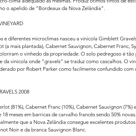
cro-clima adequado às mesmas. Produz ótimos tintos de estil
o o apelido de “Bordeaux da Nova Zelândia”.

VINEYARD

s e diferentes microclimas nasceu a vinícola Gimblett Grave
ot (a mais plantada), Cabernet Sauvignon, Cabernet Franc, Sy
 coloriram o vinhedo da propriedade. O solo pedregoso é tão
da vinícola onde “gravels” se traduz como cascalhos. O vin
siderado por Robert Parker como facilmente confundido com 
AVELS 2008

lot (81%), Cabernet Franc (10%), Cabernet Sauvignon (7%) e
 18 meses em barricas de carvalho francês sendo 50% novas. 
lmente que a Nova Zelândia consegue excelentes produtos 
inot Noir e da branca Sauvignon Blanc.
