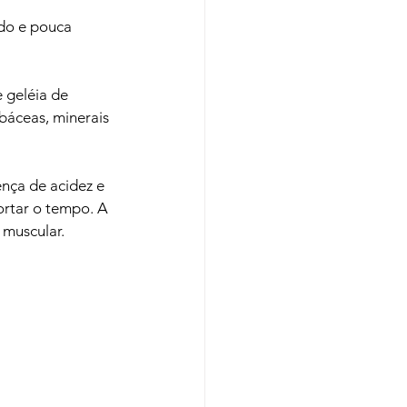
do e pouca 
 geléia de 
báceas, minerais 
nça de acidez e 
rtar o tempo. A 
muscular.
