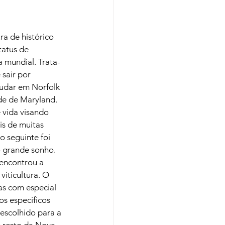
a de histórico 
tatus de 
a mundial. Trata-
sair por 
tudar em Norfolk 
de de Maryland. 
vida visando 
is de muitas 
 seguinte foi 
 grande sonho. 
 encontrou a 
iticultura. O 
as com especial 
os específicos 
 escolhido para a 
 resto da Nova 