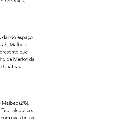
o bordalês, 
ls dando espaço 
rah, Malbec, 
 presente que 
ho de Merlot da 
o Château 
 Malbec (2%), 
Teor alcoólico: 
com uvas tintas 