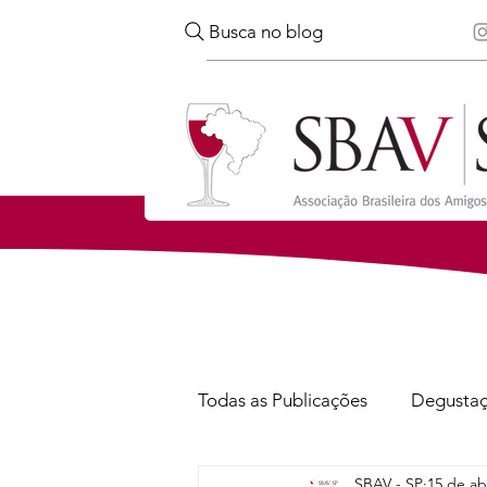
Busca no blog
Todas as Publicações
Degusta
SBAV - SP
15 de ab
Confira
Notícias
Via