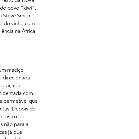
 do povo “kiwi”. 
i Steve Smith 
o do vinho com 
ência na África 
 um maciço 
á direcionada 
 graças à 
acidentada com 
te permeável que 
ntas. Depois de 
 rastro de 
s não para a 
cas já que 