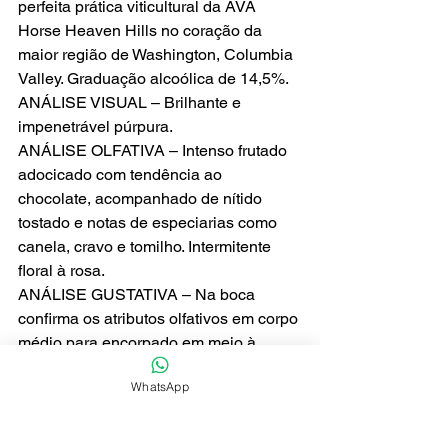
perfeita prática viticultural da AVA 
Horse Heaven Hills no coração da 
maior região de Washington, Columbia 
Valley. Graduação alcoólica de 14,5%.
ANÁLISE VISUAL – Brilhante e 
impenetrável púrpura.
ANÁLISE OLFATIVA – Intenso frutado 
adocicado com tendência ao 
chocolate, acompanhado de nítido 
tostado e notas de especiarias como 
canela, cravo e tomilho. Intermitente 
floral à rosa.
ANÁLISE GUSTATIVA – Na boca 
confirma os atributos olfativos em corpo 
médio para encorpado em meio à 
perfeita harmonia entre álcool, acido e 
WhatsApp
adstringência conferida por taninos 
marcantes de muito boa qualidade, 
além de instigante mineral.