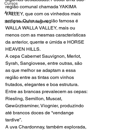
Cursos
região comunal chamada YAKIMA 
Artigos
VALLEY, que com os vinhedos mais 
antigos. Outra sub-região famosa é 
Sobre Vinhos e Viagens
WALLA WALLA VALLEY, mais ou 
menos com as mesmas características 
da anterior, quente e úmida e HORSE 
HEAVEN HILLS.

A cepa Cabernet Sauvignon, Merlot, 
Syrah, Sangiovese, entre outras, são 
as que melhor se adaptam a essa 
região entre as tintas com vinhos 
frutados, elegantes e boa estrutura.

Entre as brancas prevalecem as cepas: 
Riesling, Semillon, Muscat, 
Gewürztraminer, Viognier, produzindo 
até brancos doces de “vendange 
tardive”.

A uva Chardonnay, também explorada, 