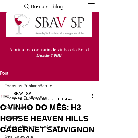
Busca no blog
A primeira confraria de vinhos do Brasil
Desde 1980
Post
Todas as Publicações
SBAV - SP
Todas as Publicações
11 de mar. de 2014
3 min de leitura
O VINHO DO MÊS: H3
Degustações
HORSE HEAVEN HILLS
Cursos
Roteiros Eno-gastronômicos
CABERNET SAUVIGNON
Sem categoria