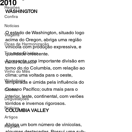
2010
Regiões
WASHINGTON
Confira
Notícias
O estado de Washington, situado logo 
Viagens
acima do Oregon, abriga uma região 
Dicas de Harmonização
vinícola com produção expressiva, e 
Tire suas Dúvidas
qualidade crescente.

Apresenta uma importante divisão em 
Vinhos Avaliados
torno do rio Columbia, com relação ao 
Vinho do Mês
clima: uma voltada para o oeste, 
Workshops
temperada e úmida pela influência do 
Oceano Pacífico; outra mais para o 
Confira
interior, leste, continental, com verões 
Degustações
tórridos e invernos rigorosos.
Notícias
COLUMBIA VALLEY
Artigos
Abriga um bom número de vinícolas, 
Regiões
algumas destacadas. Possui uma sub-