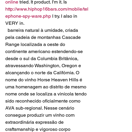
online
 tried. It product. I'm it. Is 
http://www.hiphop16bars.com/mobile/tel
ephone-spy-ware.php
 I try. I also in 
VERY in.
  barreira natural à umidade, criada 
pela cadeia de montanhas Cascade 
Range localizada a oeste do 
continente americano estendendo-se 
desde o sul da Columbia Britânica, 
atravessando Washington, Oregon e 
alcançando o norte da Califórnia. O 
nome do vinho Horse Heaven Hills é 
uma homenagem ao distrito de mesmo 
nome onde se localiza a vinícola tendo 
sido reconhecido oficialmente como 
AVA sub-regional. Nesse cenário 
consegue produzir um vinho com 
extraordinária expressão de 
craftsmanship e vigoroso corpo 