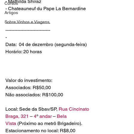
- Mathilda Shiraz

Cursos
- Chateauneuf du Pape La Bernardine

Artigos
Sobre Vinhos e Viagens
------------------------------
------------------------------
-

Data:  04 de dezembro (segunda-feira)

Valor do investimento:

Associados: R$50,00

Não associados: R$100,00

Local: Sede da Sbav/SP, 
Rua Cincinato 
Braga, 321 
– 
4
º 
andar 
– 
Bela 
Vista
 (Próximo ao metrô Brigadeiro).

Estacionamento no local: R$8,00
