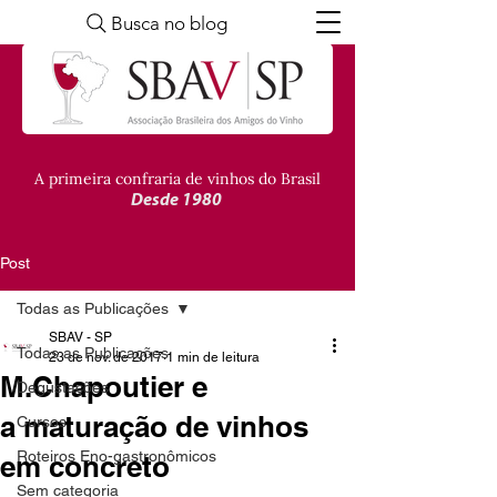
Busca no blog
A primeira confraria de vinhos do Brasil
Desde 1980
Post
Todas as Publicações
SBAV - SP
Todas as Publicações
23 de nov. de 2017
1 min de leitura
M.Chapoutier e
Degustações
a maturação de vinhos
Cursos
Roteiros Eno-gastronômicos
em concreto
Sem categoria