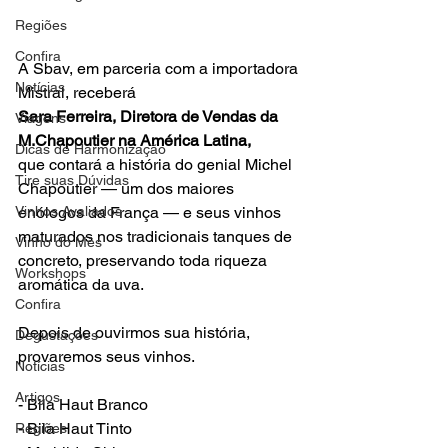
Regiões
Confira
A Sbav, em parceria com a importadora 
Notícias
Mistral, receberá 
Sara Ferreira, Diretora de Vendas da 
Viagens
M.Chapoutier na América Latina, 
Dicas de Harmonização
que contará a história do genial Michel 
Tire suas Dúvidas
Chapoutier — um dos maiores 
Vinhos Avaliados
enólogos da França — e seus vinhos 
maturados nos tradicionais tanques de 
Vinho do Mês
concreto, preservando toda riqueza 
Workshops
aromática da uva.

Confira
Depois de ouvirmos sua história, 
Degustações
provaremos seus vinhos.

Notícias
Artigos
- Bila Haut Branco

- Bila Haut Tinto

Regiões