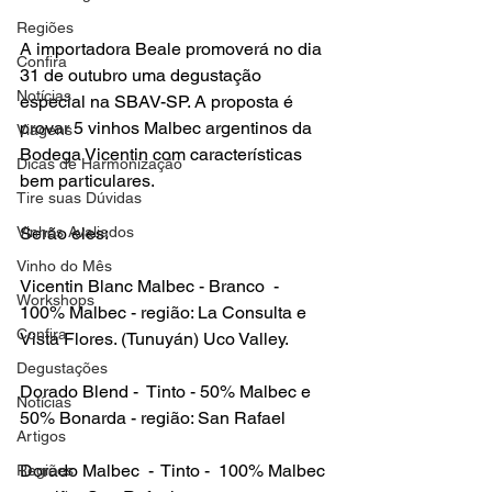
Regiões
A importadora Beale promoverá no dia 
Confira
31 de outubro uma degustação 
Notícias
especial na SBAV-SP. A proposta é 
provar 5 vinhos Malbec argentinos da 
Viagens
Bodega Vicentin com características 
Dicas de Harmonização
bem particulares.

Tire suas Dúvidas
Vinhos Avaliados
Serão eles:

Vinho do Mês
Vicentin Blanc Malbec - Branco  - 
Workshops
100% Malbec - região: La Consulta e 
Confira
Vista Flores. (Tunuyán) Uco Valley.

Degustações
Dorado Blend -  Tinto - 50% Malbec e 
Notícias
50% Bonarda - região: San Rafael

Artigos
Dorado Malbec  -  Tinto -  100% Malbec 
Regiões