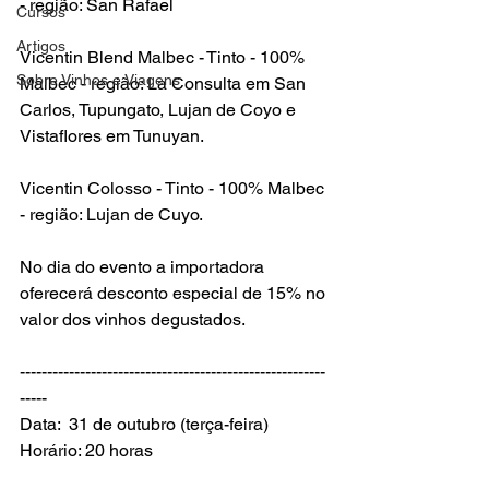
- região: San Rafael

Cursos
Artigos
Vicentin Blend Malbec - Tinto - 100% 
Sobre Vinhos e Viagens
Malbec - região: La Consulta em San 
Carlos, Tupungato, Lujan de Coyo e 
Vistaflores em Tunuyan.

Vicentin Colosso - Tinto - 100% Malbec 
- região: Lujan de Cuyo.

No dia do evento a importadora 
oferecerá desconto especial de 15% no 
valor dos vinhos degustados.

--------------------------------------------------------
-----

Data:  31 de outubro (terça-feira)
