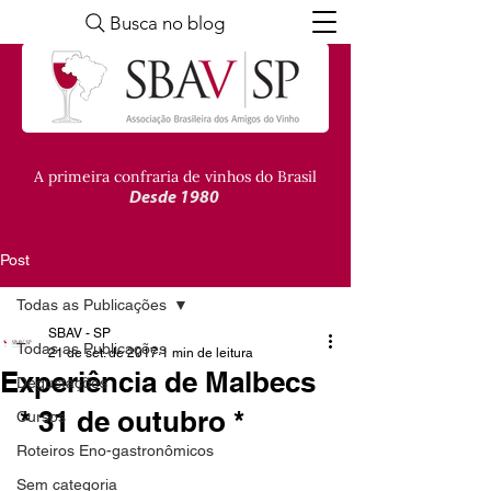
Busca no blog
A primeira confraria de vinhos do Brasil
Desde 1980
Post
Todas as Publicações
SBAV - SP
Todas as Publicações
21 de set. de 2017
1 min de leitura
Experiência de Malbecs
Degustações
* 31 de outubro *
Cursos
Roteiros Eno-gastronômicos
Sem categoria