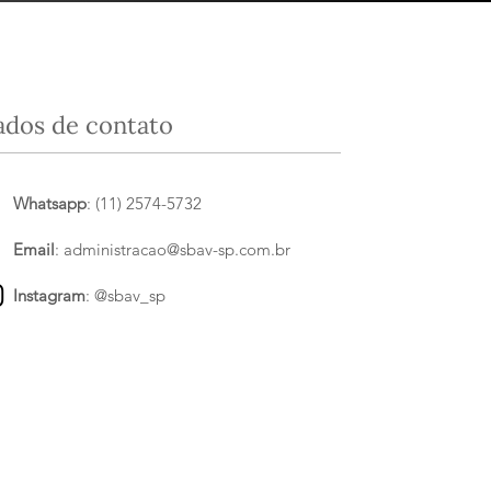
ados de contato
Whatsapp
: (11) 2574-5732
Email
:
administracao@sbav-sp.com.br
Instagram
:
@sbav_sp