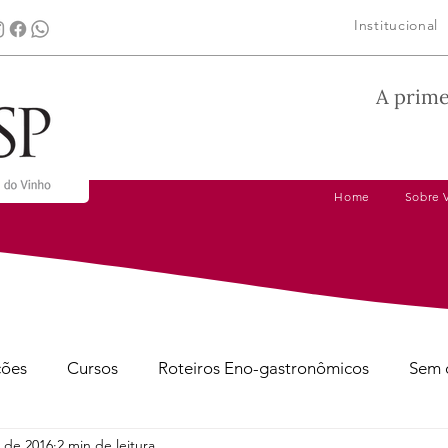
Institucional
A prime
Home
Sobre 
ções
Cursos
Roteiros Eno-gastronômicos
Sem 
. de 2016
2 min de leitura
gens
Dicas de Harmonização
Tire suas Dúvidas