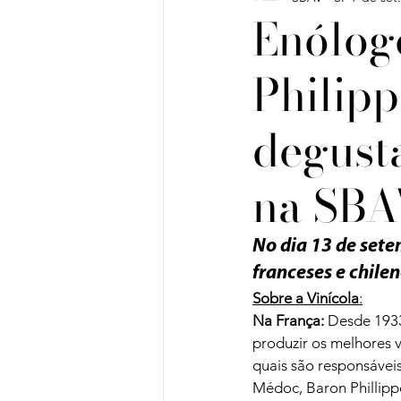
Enólog
Philip
Vinho do Mês
Workshops
degust
Artigos
Sobre Vinhos e V
na SBA
No dia 13 de set
franceses e chile
Sobre a Vinícola
:
Na França:
 Desde 1933
produzir os melhores 
quais são responsávei
Médoc, Baron Phillipp