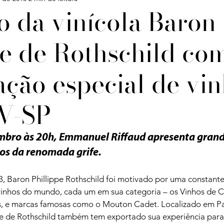
o da vinícola Baron
pe de Rothschild co
Confira
Degustações
Notícias
Artigos
ação especial de vi
iagens
V-SP
embro às 20h, Emmanuel Riffaud apresenta grand
nos da renomada grife.
, Baron Phillippe Rothschild foi motivado por uma constant
vinhos do mundo, cada um em sua categoria – os Vinhos de C
s, e marcas famosas como o Mouton Cadet. Localizado em Pau
e de Rothschild também tem exportado sua experiência para 