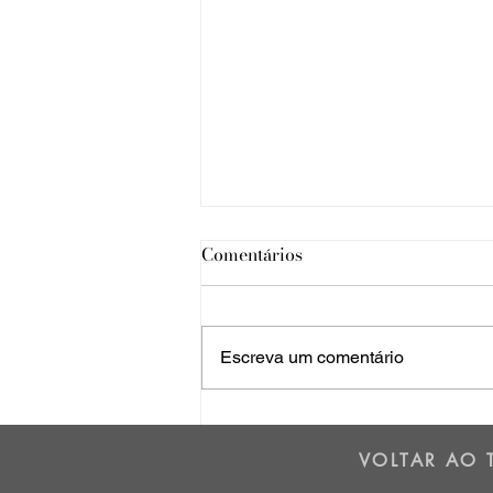
Comentários
Escreva um comentário
Os dois lados da Cordilheira
dos Andes - 01/07/25
VOLTAR AO 