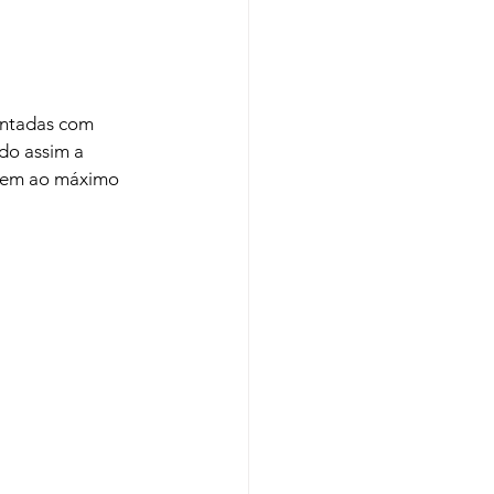
entadas com 
do assim a 
mem ao máximo 