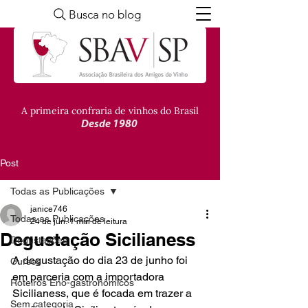
Busca no blog
A primeira confraria de vinhos do Brasil
Desde 1980
Post
Todas as Publicações
janice746
Todas as Publicações
24 de jun.
1 min de leitura
Degustação Sicilianess
Degustações
A degustação do dia 23 de junho foi 
Cursos
em parceria com a importadora 
Roteiros Eno-gastronômicos
Sicilianess, que é focada em trazer a 
Sem categoria