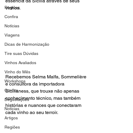
essência da Sicília através de seus 
Regiões
vinhos.
Confira
Notícias
Viagens
Dicas de Harmonização
Tire suas Dúvidas
Vinhos Avaliados
Vinho do Mês
Recebemos Selma Malfa, Sommelière 
Workshops
e consultora da importadora 
Confira
Sicilianess, que trouxe não apenas 
conhecimento técnico, mas também 
Degustações
histórias e nuances que conectaram 
Notícias
cada vinho ao seu terroir.
Artigos
Regiões