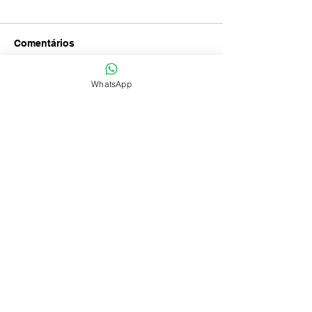
Comentários
WhatsApp
Degustação Beaujolais
Uma Brevíssima
Escreva um comentário
do Vinho
VOLTAR AO TOPO