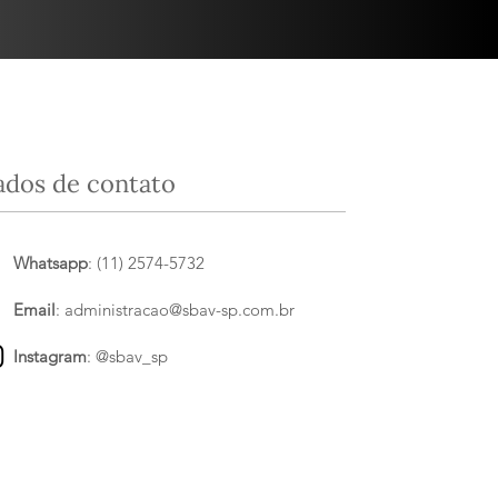
ados de contato
Whatsapp
: (11) 2574-5732
Email
:
administracao@sbav-sp.com.br
Instagram
:
@sbav_sp