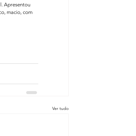
l. Apresentou 
co, macio, com 
Ver tudo