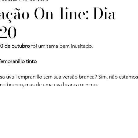
ção On-line: Dia
20
Confira
Degustações
Notícias
Artigos
20 de outubro
 foi um tema bem inusitado.

iagens
empranillo tinto
sa uva Tempranillo tem sua versão branca? Sim, não estamos
como branco, mas de uma uva branca mesmo.