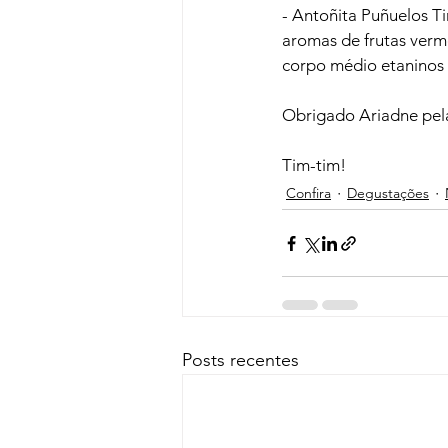
- Antoñita Puñuelos Ti
aromas de frutas verm
corpo médio e
taninos 
Obrigado Ariadne pela
Tim-tim!
Confira
Degustações
Posts recentes