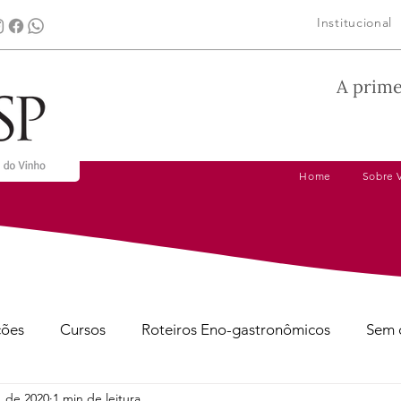
Institucional
A prime
Home
Sobre 
ções
Cursos
Roteiros Eno-gastronômicos
Sem 
. de 2020
1 min de leitura
gens
Dicas de Harmonização
Tire suas Dúvidas