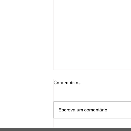
Comentários
Escreva um comentário
Os dois lados da Cordilheira