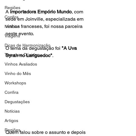
Regiões
A 
importadora Empório Mundo
, com 
Confira
sede em Joinville, especializada em 
vinhos franceses, foi nossa parceira 
Notícias
neste evento.

Viagens
Dicas de Harmonização
O tema da degustação foi 
"A Uva 
Tire suas Dúvidas
Syrah no Languedoc"
.

Vinhos Avaliados
Vinho do Mês
Workshops
Confira
Degustações
Notícias
Artigos
Regiões
Quem falou sobre o assunto e depois 