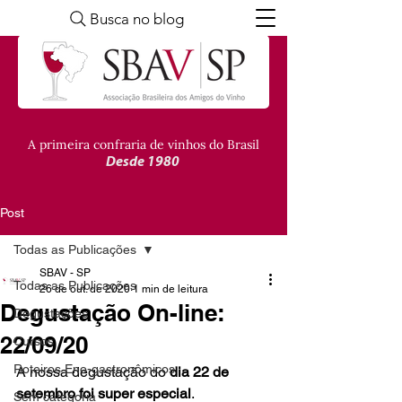
Busca no blog
A primeira confraria de vinhos do Brasil
Desde 1980
Post
Todas as Publicações
SBAV - SP
Todas as Publicações
26 de out. de 2020
1 min de leitura
Degustação On-line:
Degustações
22/09/20
Cursos
Roteiros Eno-gastronômicos
A nossa degustação do 
dia 22 de 
setembro foi super especial
.

Sem categoria