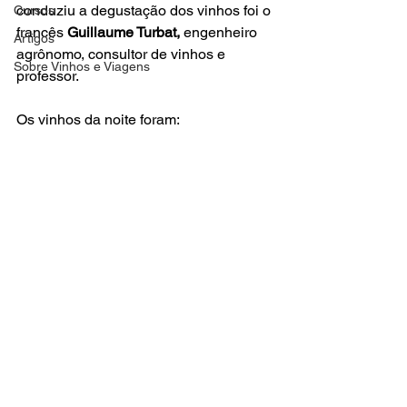
conduziu a degustação dos vinhos foi o 
Cursos
francês
 Guillaume Turbat, 
engenheiro 
Artigos
agrônomo, consultor de vinhos e 
Sobre Vinhos e Viagens
professor.
Os vinhos da noite foram:
