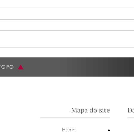
Degustação Quinta do
Gran
Mondego - 16/06
Espa
O nosso encontro de ontem,
A nos
16/06 , foi fantástico. O evento foi
junho
numa segunda-feira, para não
Casa San
perder a oportunidade de estar
nossa
com a Joana...
da Es
TOPO
Mapa do site
D
•
Home