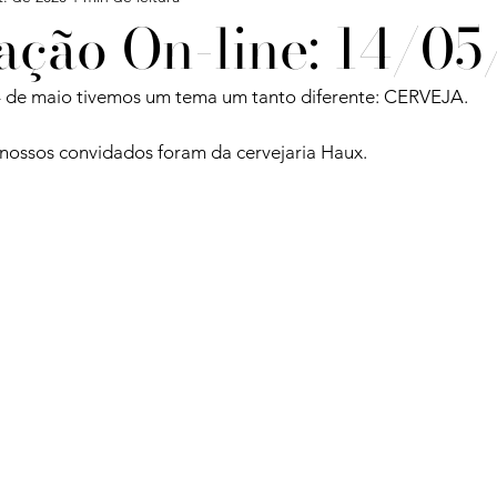
ação On-line: 14/05
Confira
Degustações
Notícias
Artigos
 de maio tivemos um tema um tanto diferente: CERVEJA.

nossos convidados foram da cervejaria Haux.

iagens