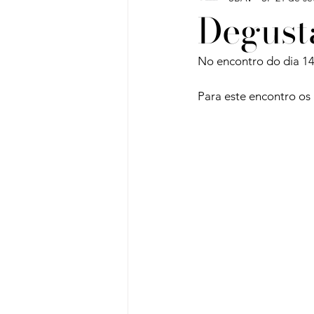
Degust
Vinho do Mês
Workshops
No encontro do dia 14
Para este encontro os 
Artigos
Sobre Vinhos e V