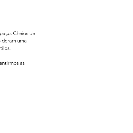
spaço. Cheios de 
os deram uma 
los.

entirmos as 