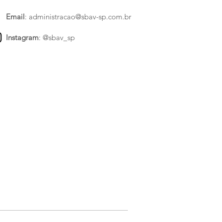
Email
:
administracao@sbav-sp.com.br
Instagram
:
@sbav_sp