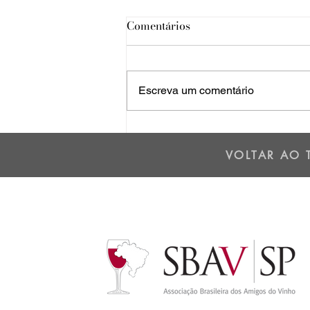
Comentários
Escreva um comentário
Os dois lados da Cordilheira
dos Andes - 01/07/25
VOLTAR AO 