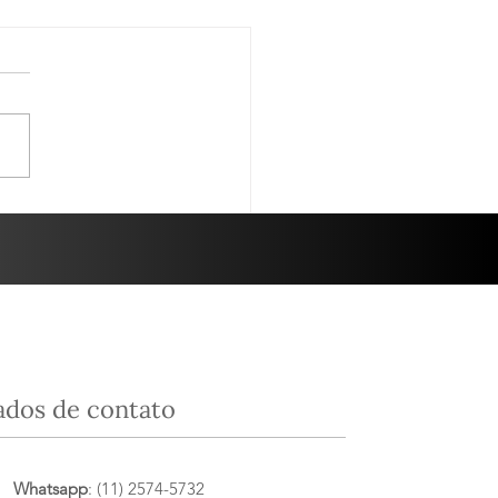
des Terroirs da
nha - 10/06/25
sa degustação do dia 10 de
, foi em parceria com a
ta Luzia. O tema da
 noite foi “Grandes Terroirs
panha”....
ados de contato
Whatsapp
: (11) 2574-5732