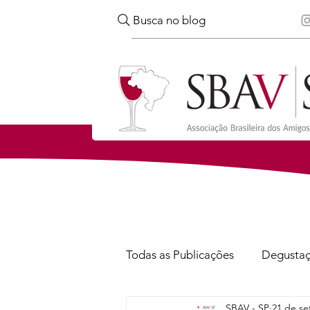
Busca no blog
Todas as Publicações
Degusta
SBAV - SP
21 de se
Confira
Notícias
Via