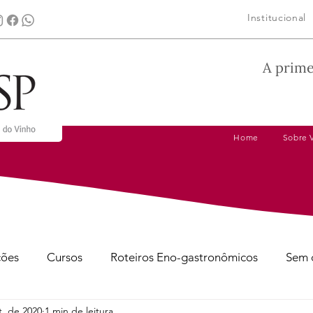
Institucional
A prime
Home
Sobre 
ções
Cursos
Roteiros Eno-gastronômicos
Sem 
t. de 2020
1 min de leitura
gens
Dicas de Harmonização
Tire suas Dúvidas