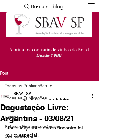
Busca no blog
A primeira confraria de vinhos do Brasil
Desde 1980
Post
Todas as Publicações
SBAV - SP
Todas as Publicações
5 de ago. de 2021
1 min de leitura
Degustação Livre:
Degustações
Argentina - 03/08/21
Cursos
Roteiros Eno-gastronômicos
Nesta terça-feira nosso encontro foi 
muito especial. 
Sem categoria