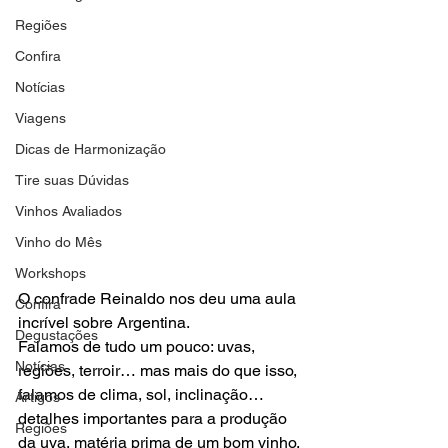
Regiões
Confira
Notícias
Viagens
Dicas de Harmonização
Tire suas Dúvidas
Vinhos Avaliados
Vinho do Mês
Workshops
O confrade Reinaldo nos deu uma aula 
Confira
incrível sobre Argentina.

Degustações
Falamos de tudo um pouco: uvas, 
Notícias
regiões, terroir… mas mais do que isso, 
falamos de clima, sol, inclinação… 
Artigos
detalhes importantes para a produção 
Regiões
da uva, matéria prima de um bom vinho.