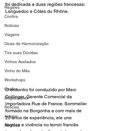
foi dedicada a duas regiões francesas: 
Regiões
Languedoc e Côtes du Rhône.
Confira
Notícias
Viagens
Dicas de Harmonização
Tire suas Dúvidas
Vinhos Avaliados
Vinho do Mês
Workshops
Confira
O encontro foi conduzido por Marc 
Dollinger, Gerente Comercial da 
Degustações
importadora Rue de France. Sommelier 
Notícias
formado na Borgonha e com mais de 
Artigos
20 anos de experiência, ele une 
técnica e vivência no terroir francês 
Regiões