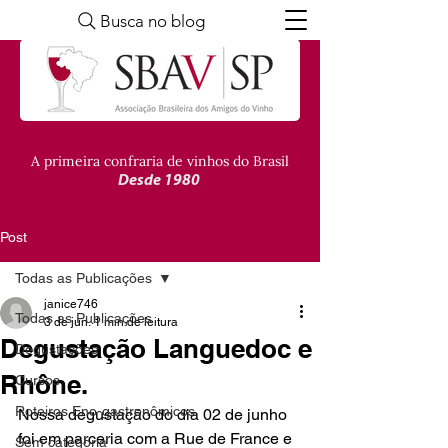
Busca no blog
A primeira confraria de vinhos do Brasil
Desde 1980
Post
Todas as Publicações
janice746
Todas as Publicações
3 de jun.
1 min de leitura
Degustação Languedoc e
Degustações
Rhône.
Cursos
Roteiros Eno-gastronômicos
Nossa degustação do dia 02 de junho 
foi em parceria com a Rue de France e 
Sem categoria