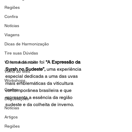
Regiões
Confira
Notícias
Viagens
Dicas de Harmonização
Tire suas Dúvidas
O tema da noite foi 
“A Expressão da 
Vinhos Avaliados
Syrah no Sudeste”, 
uma experiência 
Vinho do Mês
especial dedicada a uma das uvas 
Workshops
mais emblemáticas da viticultura 
Confira
contemporânea brasileira e que 
representa a essência da região 
Degustações
sudeste e da colheita de inverno.
Notícias
Artigos
Regiões