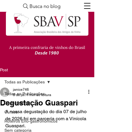
Busca no blog
A primeira confraria de vinhos do Brasil
Desde 1980
Post
Todas as Publicações
janice746
Todas as Publicações
8 de jul.
1 min de leitura
Degustação Guaspari
Degustações
A nossa degustação do dia 07 de julho 
Cursos
de 2026 foi em parceria com a Vinícola 
Roteiros Eno-gastronômicos
Guaspari.
Sem categoria