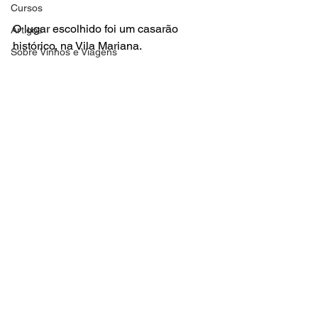
Cursos
O lugar escolhido foi um casarão 
Artigos
histórico, na Vila Mariana. 
Sobre Vinhos e Viagens