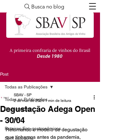
Busca no blog
A primeira confraria de vinhos do Brasil
Desde 1980
Post
Todas as Publicações
SBAV - SP
Todas as Publicações
2 de mai. de 2024
1 min de leitura
Degustação Adega Open
Degustações
- 30/04
Cursos
Roteiros Eno-gastronômicos
Retomando o modelo de degustação 
que tínhamos antes da pandemia, 
Sem categoria