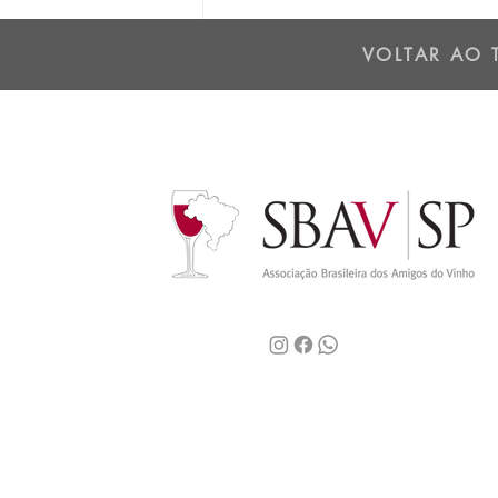
Os dois lados da Cordilheira
dos Andes - 01/07/25
VOLTAR AO 