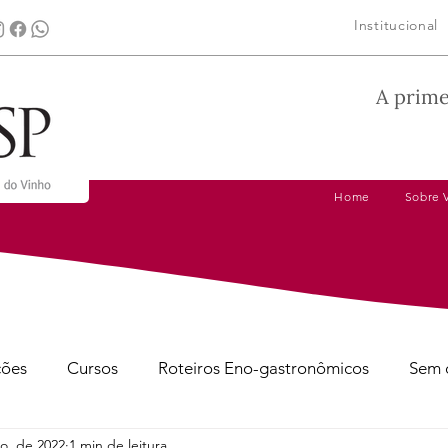
Institucional
A prime
Home
Sobre 
ções
Cursos
Roteiros Eno-gastronômicos
Sem 
o. de 2022
1 min de leitura
gens
Dicas de Harmonização
Tire suas Dúvidas