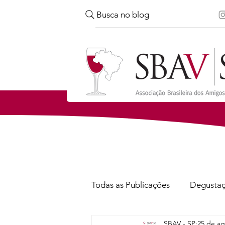
Busca no blog
Todas as Publicações
Degusta
SBAV - SP
25 de ag
Confira
Notícias
Via