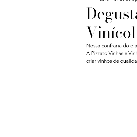
Degust
Vinícol
Vinho do Mês
Workshops
Nossa confraria do dia
Artigos
Sobre Vinhos e V
A Pizzato Vinhas e Vi
criar vinhos de qualid