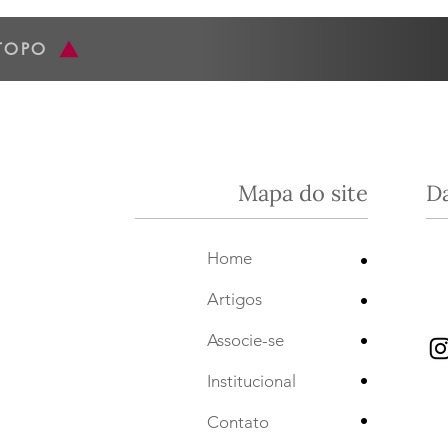
com a Joana...
da Es
TOPO
Mapa do site
D
•
Home
•
Artigos
•
Associe-se
•
Institucional
•
Contato