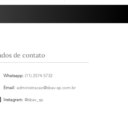
panha”....
ados de contato
Whatsapp
: (11) 2574-5732
Email
:
administracao@sbav-sp.com.br
Instagram
:
@sbav_sp