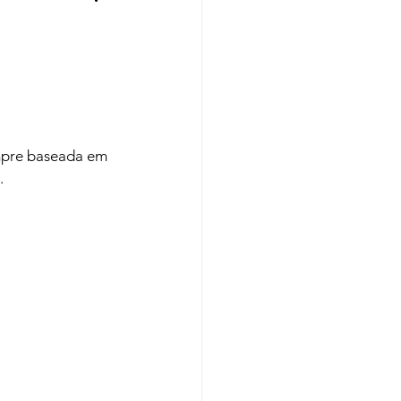
Regiões
Cursos
empre baseada em 
.