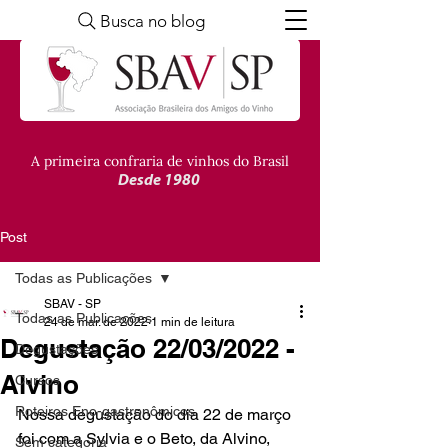
Busca no blog
A primeira confraria de vinhos do Brasil
Desde 1980
Post
Todas as Publicações
SBAV - SP
Todas as Publicações
24 de mar. de 2022
1 min de leitura
Degustação 22/03/2022 -
Degustações
Alvino
Cursos
Roteiros Eno-gastronômicos
Nossa degustação do dia 22 de março 
foi com a Sylvia e o Beto, da Alvino, 
Sem categoria