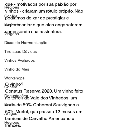
que - motivados por sua paixão por 
Regiões
vinhos - criaram um rótulo próprio. Não 
Confira
podíamos deixar de prestigiar e 
experimentar o que eles engarrafaram 
Notícias
como sendo sua assinatura. 
Viagens
Dicas de Harmonização
Tire suas Dúvidas
Vinhos Avaliados
Vinho do Mês
Workshops
O vinho? 

Confira
Conatus Reserva 2020. Um vinho feito 
Degustações
no terroir do Vale dos Vinhedos, um 
corte de 50% Cabernet Sauvignon e 
Notícias
50% Merlot, que passou 12 meses em 
Artigos
barricas de Carvalho Americano e 
Regiões
francês.