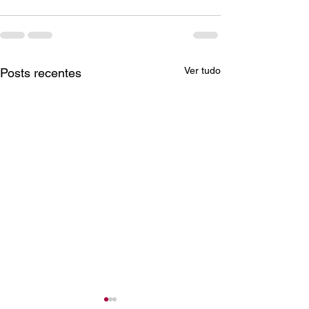
Ver tudo
Posts recentes
Degustação Quinta do
Grandes Terroi