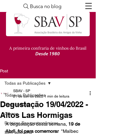
Busca no blog
A primeira confraria de vinhos do Brasil
Desde 1980
Post
Todas as Publicações
SBAV - SP
Todas as Publicações
21 de abr. de 2022
1 min de leitura
Degustação 19/04/2022 -
Degustações
Altos Las Hormigas
Cursos
Roteiros Eno-gastronômicos
A degustação desta semana, 
19 de 
Abril, foi para comemorar 
 "Malbec 
Sem categoria