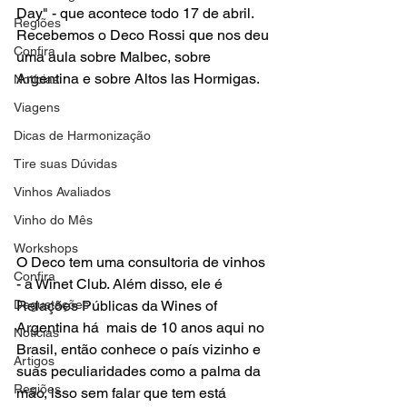
Day" - que acontece todo 17 de abril. 

Regiões
Recebemos o Deco Rossi que nos deu 
Confira
uma aula sobre Malbec, sobre 
Argentina e sobre Altos las Hormigas.
Notícias
Viagens
Dicas de Harmonização
Tire suas Dúvidas
Vinhos Avaliados
Vinho do Mês
Workshops
O Deco tem uma consultoria de vinhos 
Confira
- a Winet Club. Além disso, ele é 
Relações Públicas da Wines of 
Degustações
Argentina há  mais de 10 anos aqui no 
Notícias
Brasil, então conhece o país vizinho e 
Artigos
suas peculiaridades como a palma da 
Regiões
mão, isso sem falar que tem está 