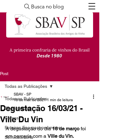
Busca no blog
A primeira confraria de vinhos do Brasil
Desde 1980
Post
Todas as Publicações
SBAV - SP
Todas as Publicações
18 de mar. de 2021
1 min de leitura
Degustação 16/03/21 -
Degustações
Ville Du Vin
Cursos
Roteiros Eno-gastronômicos
A degustação do dia
 16 de março
 foi 
em parceria com a 
Ville du Vin. 
Sem categoria