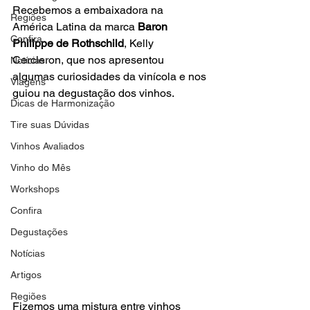
Recebemos a embaixadora na 
Regiões
América Latina da marca 
Baron 
Confira
Philippe de Rothschild
, Kelly 
Cercleron, que nos apresentou 
Notícias
algumas curiosidades da vinícola e nos 
Viagens
guiou na degustação dos vinhos.
Dicas de Harmonização
Tire suas Dúvidas
Vinhos Avaliados
Vinho do Mês
Workshops
Confira
Degustações
Notícias
Artigos
Regiões
Fizemos uma mistura entre vinhos 