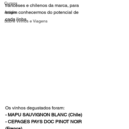
Cursos
franceses e chilenos da marca, para 
assim conhecermos do potencial de 
Artigos
cada linha.
Sobre Vinhos e Viagens
Os vinhos degustados foram:
- MAPU SAUVIGNON BLANC (Chile)
- CEPAGES PAYS DOC PINOT NOIR 
(França)