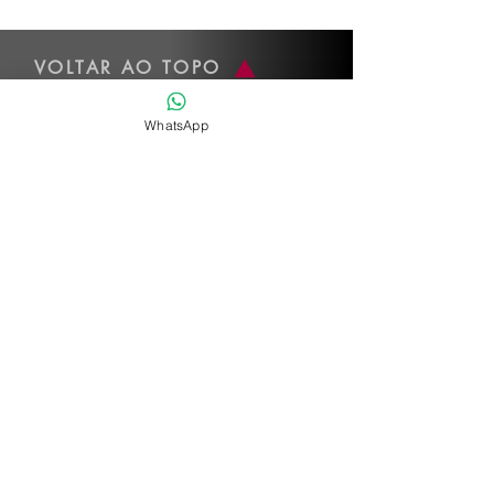
VOLTAR AO TOPO
WhatsApp
Dados de contato
Whatsapp
:
(11) 2574-5732
Email
:
administracao@sbav-sp.com.br