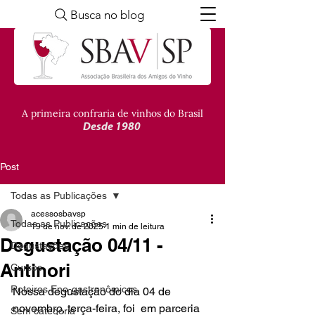
Busca no blog
A primeira confraria de vinhos do Brasil
Desde 1980
Post
Todas as Publicações
acessosbavsp
Todas as Publicações
19 de nov. de 2025
1 min de leitura
Degustação 04/11 -
Degustações
Antinori
Cursos
Roteiros Eno-gastronômicos
Nossa degustação do dia 04 de 
novembro, terça-feira, foi  em parceria 
Sem categoria