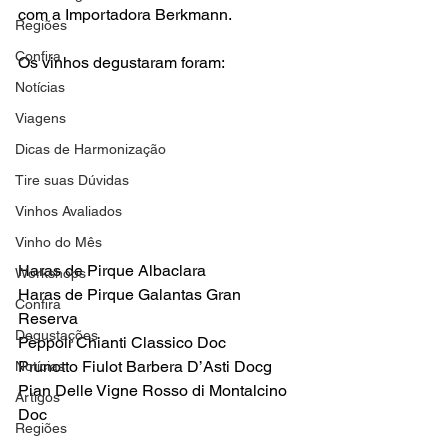
com a Importadora Berkmann.
Regiões
Confira
Os vinhos degustaram foram:
Notícias
Viagens
Dicas de Harmonização
Tire suas Dúvidas
Vinhos Avaliados
Vinho do Mês
Haras de Pirque Albaclara
Workshops
Haras de Pirque Galantas Gran 
Confira
Reserva
Degustações
Pèppoli Chianti Classico Doc
Prunotto Fiulot Barbera D’Asti Docg
Notícias
Pian Delle Vigne Rosso di Montalcino 
Artigos
Doc
Regiões