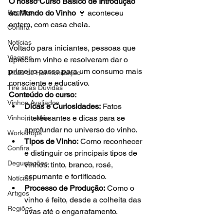
O nosso Curso Básico de Introdução 
Regiões
ao Mundo do Vinho
 🍷 aconteceu 
ontem, com casa cheia.

Confira
Notícias
Voltado para iniciantes, pessoas que 
Viagens
apreciam vinho e resolveram dar o 
primeiro passo para um consumo mais 
Dicas de Harmonização
consciente e educativo.
Tire suas Dúvidas
Conteúdo do curso:
Vinhos Avaliados
Dicas e Curiosidades:
 Fatos 
interessantes e dicas para se 
Vinho do Mês
aprofundar no universo do vinho.
Workshops
Tipos de Vinho:
 Como reconhecer 
Confira
e distinguir os principais tipos de 
Degustações
vinhos: tinto, branco, rosé, 
espumante e fortificado.
Notícias
Processo de Produção:
 Como o 
Artigos
vinho é feito, desde a colheita das 
Regiões
uvas até o engarrafamento.