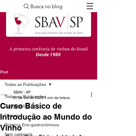
Busca no blog
A primeira confraria de vinhos do Brasil
Desde 1980
Post
Todas as Publicações
SBAV - SP
Todas as Publicações
27 de fev. de 2025
1 min de leitura
Curso Básico de
Degustações
Introdução ao Mundo do
Cursos
Roteiros Eno-gastronômicos
Vinho
Sem categoria