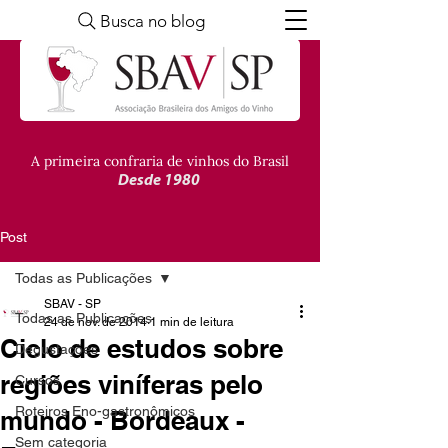
Busca no blog
A primeira confraria de vinhos do Brasil
Desde 1980
Post
Todas as Publicações
SBAV - SP
Todas as Publicações
24 de nov. de 2014
1 min de leitura
Ciclo de estudos sobre
Degustações
regiões viníferas pelo
Cursos
Roteiros Eno-gastronômicos
mundo - Bordeaux -
Sem categoria