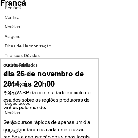
França
Regiões
Confira
Notícias
Viagens
Dicas de Harmonização
Tire suas Dúvidas
quarta-feira,
Vinhos Avaliados
dia 26 de novembro de 
Vinho do Mês
2014, às 20h00
Workshops
A SBAV/SP da continuidade ao ciclo de 
Confira
estudos sobre as regiões produtoras de 
Degustações
vinhos pelo mundo. 

Notícias
Serão cursos rápidos de apenas um dia 
Artigos
onde abordaremos cada uma dessas 
Regiões
regiões e degustação dos vinhos locais.
