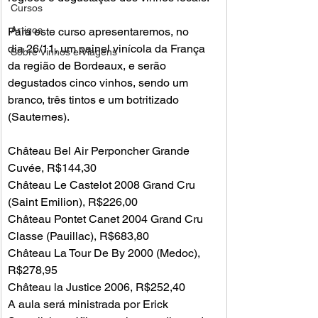
Cursos
Artigos
Para este curso apresentaremos, no 
dia 26/11, um painel vinícola da França 
Sobre Vinhos e Viagens
da região de Bordeaux, e serão 
degustados cinco vinhos, sendo um 
branco, três tintos e um botritizado 
(Sauternes).

Château Bel Air Perponcher Grande 
Cuvée, R$144,30
Château Le Castelot 2008 Grand Cru 
(Saint Emilion), R$226,00
Château Pontet Canet 2004 Grand Cru 
Classe (Pauillac), R$683,80
Château La Tour De By 2000 (Medoc), 
R$278,95
Château la Justice 2006, R$252,40
A aula será ministrada por Erick 