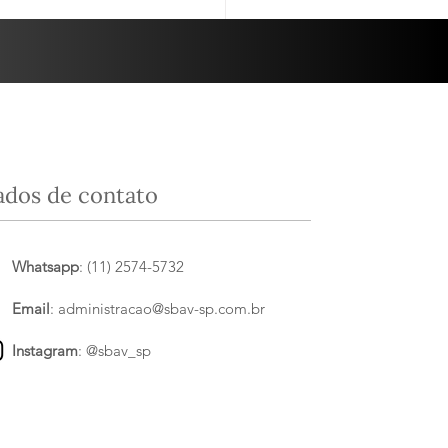
panha”....
ados de contato
Whatsapp
: (11) 2574-5732
Email
:
administracao@sbav-sp.com.br
Instagram
:
@sbav_sp