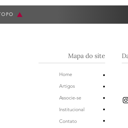
com a Joana...
da Es
TOPO
Mapa do site
D
•
Home
•
Artigos
•
Associe-se
•
Institucional
•
Contato