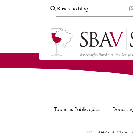
Busca no blog
Todas as Publicações
Degusta
SBAV - SP
14 de no
Confira
Notícias
Via