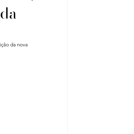
 da
Regiões
Cursos
ição da nova 