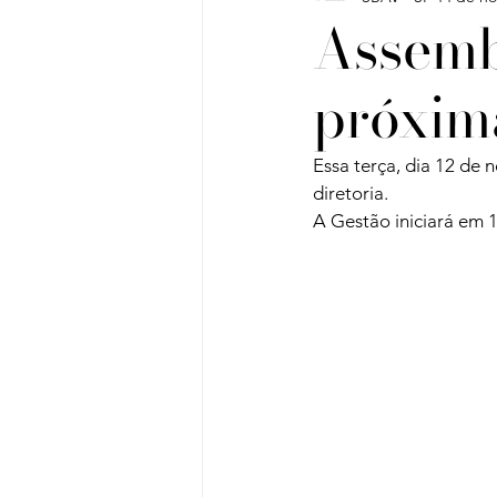
Assembl
próxima
Vinho do Mês
Workshops
Essa terça, dia 12 de
Artigos
Sobre Vinhos e V
diretoria.

A Gestão iniciará em 1