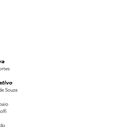
𝙖 

rtes

𝙩𝙞𝙫𝙤

de Souza

aio

lfi 
do
