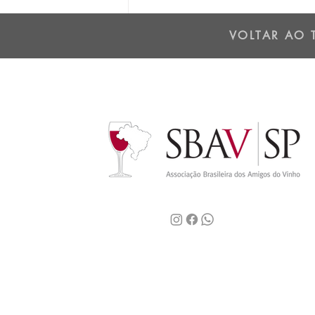
Os dois lados da Cordilheira
dos Andes - 01/07/25
VOLTAR AO 