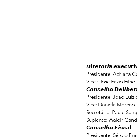
𝘿𝙞𝙧𝙚𝙩𝙤𝙧𝙞𝙖 𝙚𝙭𝙚𝙘𝙪𝙩𝙞
Presidente: Adriana Co
Vice : José Fazio Filho
𝘾𝙤𝙣𝙨𝙚𝙡𝙝𝙤 𝘿𝙚𝙡𝙞𝙗𝙚𝙧𝙖
Presidente: Joao Luiz 
Vice: Daniela Moreno 

Secretário: Paulo Samp
Suplente: Waldir Gando
𝘾𝙤𝙣𝙨𝙚𝙡𝙝𝙤 𝙁𝙞𝙨𝙘𝙖𝙡

Presidente: Sérgio Pra