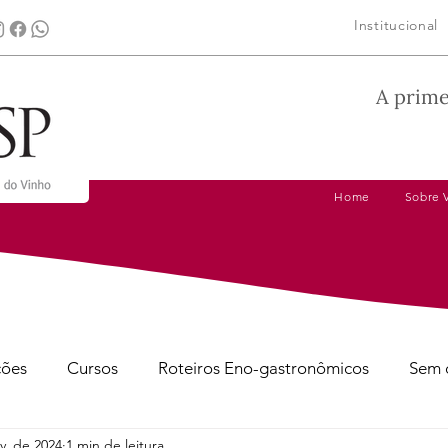
Institucional
A prime
Home
Sobre 
ções
Cursos
Roteiros Eno-gastronômicos
Sem 
v. de 2024
1 min de leitura
gens
Dicas de Harmonização
Tire suas Dúvidas