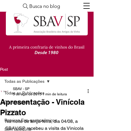
Busca no blog
A primeira confraria de vinhos do Brasil
Desde 1980
Post
Todas as Publicações
SBAV - SP
Todas as Publicações
5 de ago. de 2015
1 min de leitura
Apresentação - Vinícola
Degustações
Pizzato
Cursos
Roteiros Eno-gastronômicos
Na noite de terça-feira, dia 04/08, a 
SBAV/SP recebeu a visita da Vinícola 
Sem categoria