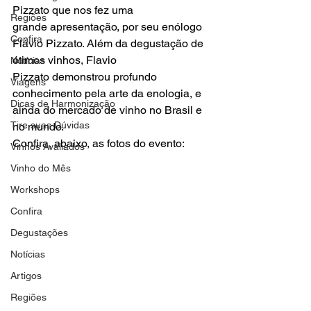
Pizzato que nos fez uma 
Regiões
grande apresentação, por seu enólogo 
Confira
Flávio Pizzato. Além da degustação de 
ótimos vinhos, Flavio 
Notícias
Pizzato demonstrou profundo 
Viagens
conhecimento pela arte da enologia, e 
Dicas de Harmonização
ainda do mercado de vinho no Brasil e 
Tire suas Dúvidas
no mundo.
Confira, abaixo, as fotos do evento:

Vinhos Avaliados
Vinho do Mês
Workshops
Confira
Degustações
Notícias
Artigos
Regiões