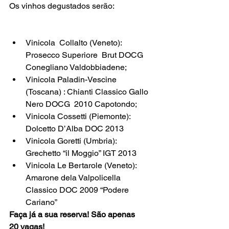
Os vinhos degustados serão:

Vinicola  Collalto (Veneto): 
Prosecco Superiore  Brut DOCG 
Conegliano Valdobbiadene;
Vinicola Paladin-Vescine 
(Toscana) : Chianti Classico Gallo 
Nero DOCG  2010 Capotondo;
Vinicola Cossetti (Piemonte): 
Dolcetto D’Alba DOC 2013
Vinicola Goretti (Umbria): 
Grechetto “il Moggio” IGT 2013
Vinicola Le Bertarole (Veneto): 
Amarone dela Valpolicella 
Classico DOC 2009 “Podere 
Cariano”
Faça já a sua reserva! São apenas 
20 vagas! 