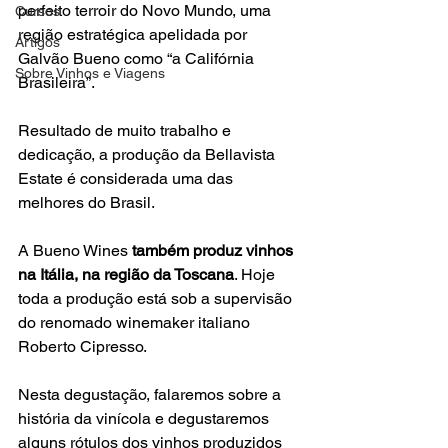
perfeito terroir do Novo Mundo, uma 
Cursos
região estratégica apelidada por 
Artigos
Galvão Bueno como “a Califórnia 
Sobre Vinhos e Viagens
Brasileira”.

Resultado de muito trabalho e 
dedicação, a produção da Bellavista 
Estate é considerada uma das 
melhores do Brasil.

A Bueno Wines 
também produz vinhos 
na Itália, na região da Toscana
. Hoje 
toda a produção está sob a supervisão 
do renomado winemaker italiano 
Roberto Cipresso.

Nesta degustação, falaremos sobre a 
história da vinícola e degustaremos 
alguns rótulos dos vinhos produzidos 