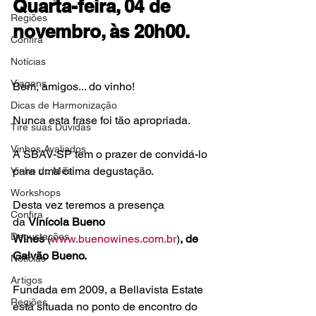
Quarta-feira, 04 de 
Regiões
novembro, às 20h00.
Confira
Notícias
Viagens
Bem, amigos... do vinho!

Dicas de Harmonização
Nunca esta frase foi tão apropriada.

Tire suas Dúvidas
Vinhos Avaliados
A SBAV-SP tem o prazer de convidá-lo 
para uma ótima degustação.

Vinho do Mês
Workshops
Desta vez teremos a presença 
Confira
da 
Vinícola Bueno 
Degustações
Wines 
(
www.buenowines.com.br
)
, de 
Galvão Bueno.
Notícias
Artigos
Fundada em 2009, a Bellavista Estate 
Regiões
está situada no ponto de encontro do 