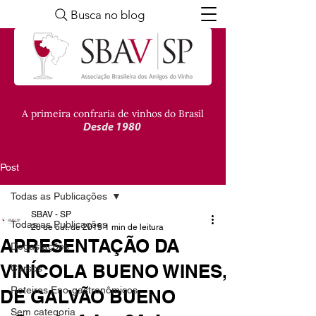
Busca no blog
A primeira confraria de vinhos do Brasil
Desde 1980
Post
Todas as Publicações
SBAV - SP
Todas as Publicações
28 de out. de 2015
1 min de leitura
APRESENTAÇÃO DA
Degustações
VINÍCOLA BUENO WINES,
Cursos
Roteiros Eno-gastronômicos
DE GALVÃO BUENO
Sem categoria