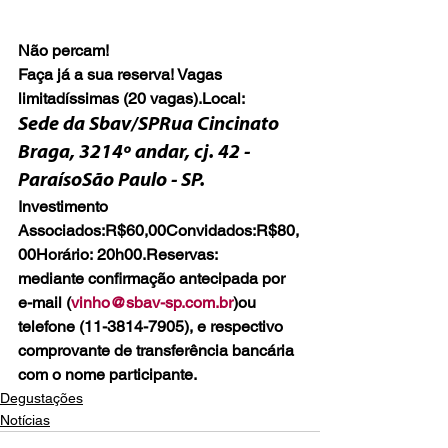
Não percam!
Faça já a sua reserva! Vagas 
limitadíssimas (20 vagas).
Local:
Sede da Sbav/SP
Rua Cincinato 
Braga, 3214º andar, cj. 42 - 
ParaísoSão Paulo - SP.
Investimento
Associados:
R$60,00
Convidados:
R$80,
00
Horário: 
20h00.Reservas: 
mediante confirmação antecipada por 
e-mail (
vinho@sbav-sp.com.br
)
ou 
telefone (11-3814-7905), e respectivo 
comprovante de transferência bancária 
com o nome participante.
Degustações
Notícias