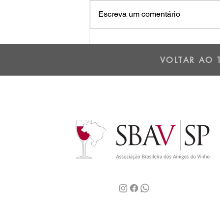
Escreva um comentário
Os dois lados da Cordilheira
dos Andes - 01/07/25
VOLTAR AO 