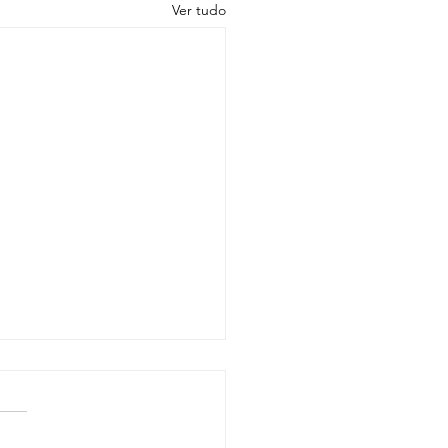
Ver tudo
des Terroirs da
nha - 10/06/25
sa degustação do dia 10 de