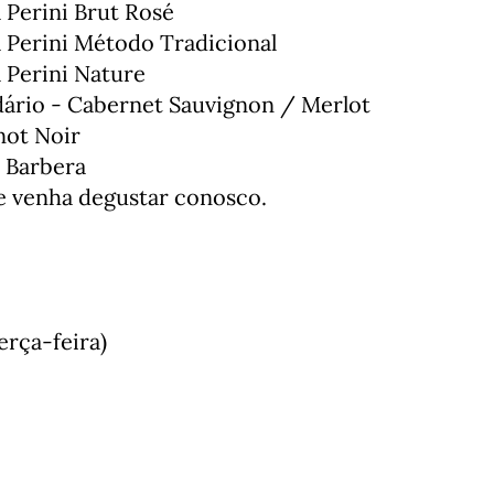
Perini Brut Rosé

Perini Método Tradicional

Perini Nature

idário - Cabernet Sauvignon / Merlot

ot Noir

s Barbera
e venha degustar conosco.