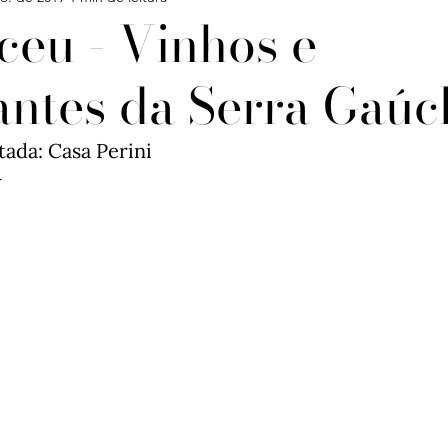
ceu - Vinhos e
ntes da Serra Gaúc
Confira
Degustações
Notícias
Artigos
ada: Casa Perini

iagens
-