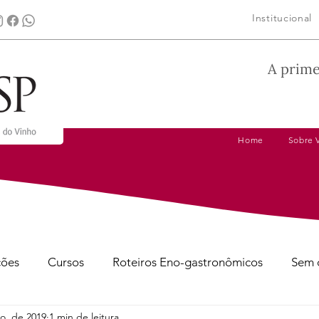
Institucional
A prime
Home
Sobre 
ções
Cursos
Roteiros Eno-gastronômicos
Sem 
o. de 2019
1 min de leitura
gens
Dicas de Harmonização
Tire suas Dúvidas