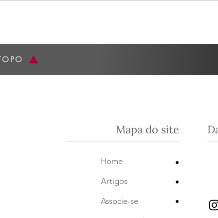
16/06 , foi fantástico. O evento foi
junho
numa segunda-feira, para não
Casa San
perder a oportunidade de estar
nossa
com a Joana...
da Es
TOPO
Mapa do site
D
•
Home
•
Artigos
•
Associe-se