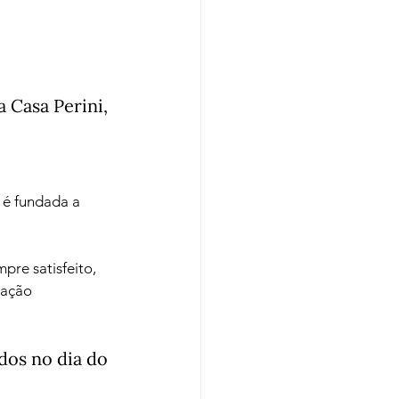
 Casa Perini, 
 é fundada a 
pre satisfeito, 
vação 
dos no dia do 