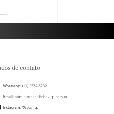
, foi em parceria com a
ta Luzia. O tema da
 noite foi “Grandes Terroirs
panha”....
ados de contato
Whatsapp
: (11) 2574-5732
Email
:
administracao@sbav-sp.com.br
Instagram
:
@sbav_sp